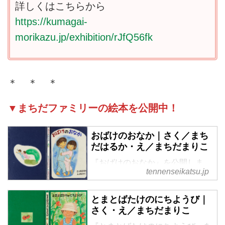
詳しくはこちらから
https://kumagai-
morikazu.jp/exhibition/rJfQ56fk
＊ ＊ ＊
▼まちだファミリーの絵本を公開中！
おばけのおなか｜さく／まち
だはるか・え／まちだまりこ
『おばけのおなか』を公開しま
tennenseikatsu.jp
す。町田家で実際にあったストー
リーを絵本に。子ども時代のちょ
っとした怖いもの見たさがうまく
とまとばたけのにちようび｜
現れています。おばけのおなかの
さく・え／まちだまりこ
正体は、実際は母・万里子さんだ