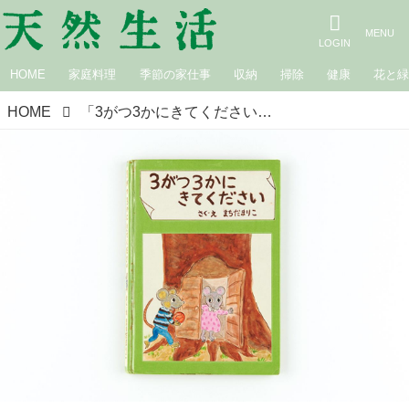
HOME
家庭料理
季節の家仕事
収納
掃除
健康
花と
HOME
「3がつ3かにきてください」まちだファミリーの手づくり絵本。母の心にふと浮かんだ“ひな祭り”の出来事／町田万里子さん