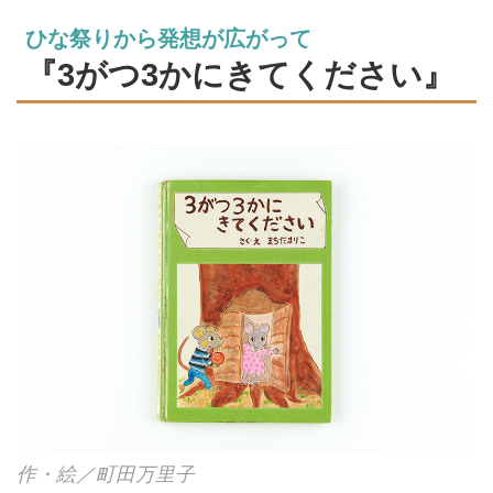
日々の出来事からお話の種をすく
い上げ、絵と文を書き、製本をす
ひな祭りから発想が広がって
る。世界で1冊だけのオリジナル
『3がつ3かにきてください』
絵本を、半世紀近くつくり続けて
きた家族を訪ねました。（『天然
生活』2024年9月号掲載）
作・絵／町田万里子