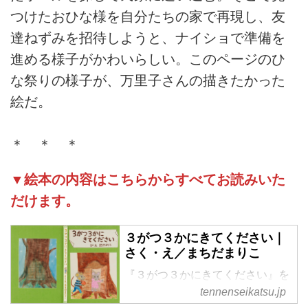
つけたおひな様を自分たちの家で再現し、友
達ねずみを招待しようと、ナイショで準備を
進める様子がかわいらしい。このページのひ
な祭りの様子が、万里子さんの描きたかった
絵だ。
＊ ＊ ＊
▼絵本の内容はこちらからすべてお読みいた
だけます。
３がつ３かにきてください｜
さく・え／まちだまりこ
『３がつ３かにきてください』を
公開します。母・万里子さんの心
tennenseikatsu.jp
にふと浮かんだひな祭りのシーン