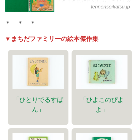
『とまとばたけのにちようび』を
ったとか。
tennenseikatsu.jp
公開します。子どもに土いじりを
させたいという動機でスタート
＊ ＊ ＊
し、9年間続けた区民農園でのエ
ピソードです。
▼まちだファミリーの絵本傑作集
「ひとりでるすば
「ひよこのぴよ
ん」
よ」