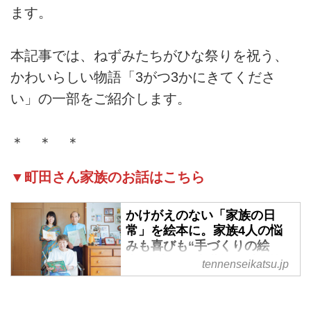
ます。
本記事では、ねずみたちがひな祭りを祝う、
かわいらしい物語「3がつ3かにきてくださ
い」の一部をご紹介します。
＊ ＊ ＊
▼町田さん家族のお話はこちら
かけがえのない「家族の日
常」を絵本に。家族4人の悩
みも喜びも“手づくりの絵
本”に込めて半世紀。愛で紡ぐ
tennenseikatsu.jp
小さな幸せの物語／まちだフ
ァミリー - 天然生活web