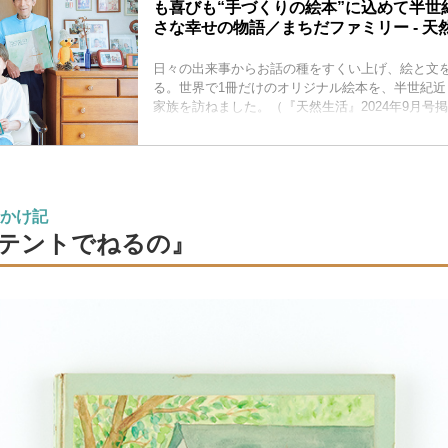
も喜びも“手づくりの絵本”に込めて半世
さな幸せの物語／まちだファミリー - 天然
日々の出来事からお話の種をすくい上げ、絵と文
る。世界で1冊だけのオリジナル絵本を、半世紀近
家族を訪ねました。（『天然生活』2024年9月号
かけ記
テントでねるの』