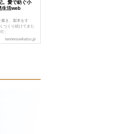
紀。愛で紡ぐ小
生活web
を書き、製本をす
くつくり続けてきた
掲載）
tennenseikatsu.jp