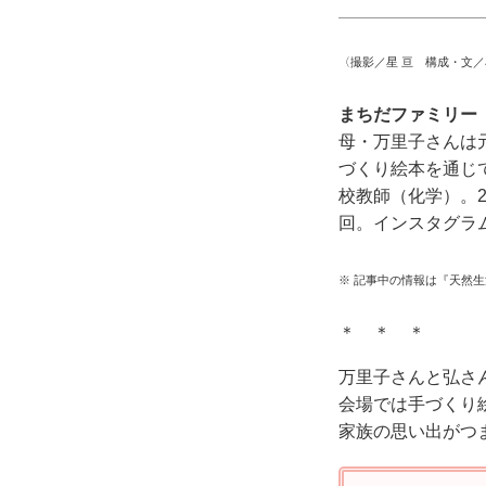
〈撮影／星 亘 構成・文
まちだファミリ
母・万里子さんは
づくり絵本を通じ
校教師（化学）。
回。インスタグラ
※ 記事中の情報は『天然
＊ ＊ ＊
万里子さんと弘さ
会場では手づくり
家族の思い出がつ