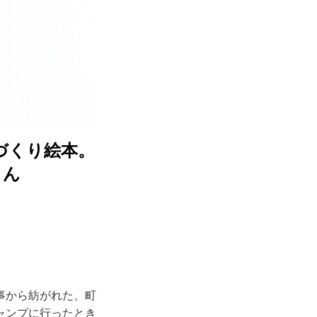
づくり絵本。
さん
事から紡がれた、町
ャンプに行ったとき