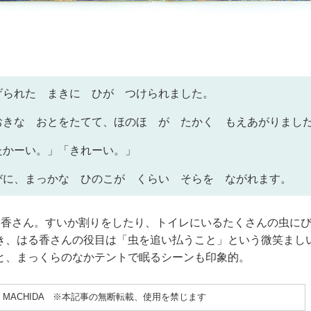
げられた まきに ひが つけられました。
おきな おとをたてて、ほのほ が たかく もえあがりまし
たかーい。」「きれーい。」
びに、まっかな ひのこが くらい そらを ながれます。
る香さん。すいか割りをしたり、トイレにいるたくさんの虫に
き、はる香さんの役目は「虫を追い払うこと」という微笑まし
と、まっくらのなかテントで眠るシーンも印象的。
ARIKO MACHIDA ※本記事の無断転載、使用を禁じます