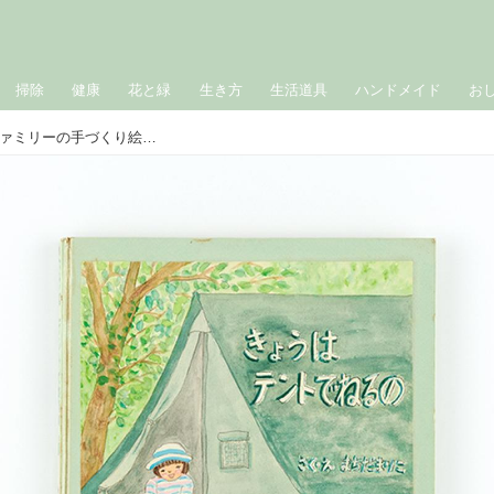
掃除
健康
花と緑
生き方
生活道具
ハンドメイド
お
「きょうはテントでねるの」まちだファミリーの手づくり絵本。忘れられない“家族キャンプ”の思い出／町田万里子さん