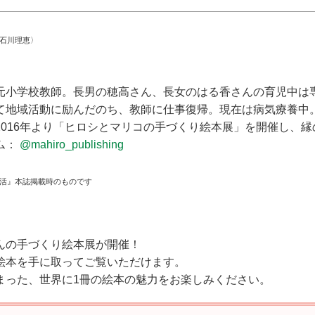
／石川理恵〉
ー
元小学校教師。長男の穂高さん、長女のはる香さんの育児中は
て地域活動に励んだのち、教師に仕事復帰。現在は病気療養中
2016年より「ヒロシとマリコの手づくり絵本展」を開催し、
ム：
@mahiro_publishing
生活』本誌掲載時のものです
んの手づくり絵本展が開催！
絵本を手に取ってご覧いただけます。
まった、世界に1冊の絵本の魅力をお楽しみください。