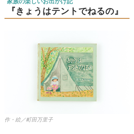
家族の楽しいお出かけ記
る。世界で1冊だけのオリジナル
『きょうはテントでねるの』
絵本を、半世紀近くつくり続けて
きた家族を訪ねました。（『天然
生活』2024年9月号掲載）
作・絵／町田万里子