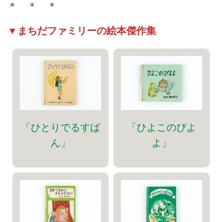
＊ ＊ ＊
し、9年間続けた区民農園でのエ
ピソードです。
▼まちだファミリーの絵本傑作集
「ひとりでるすば
「ひよこのぴよ
ん」
よ」