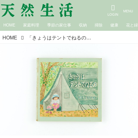
HOME
家庭料理
季節の家仕事
収納
掃除
健康
花と
HOME
「きょうはテントでねるの」まちだファミリーの手づくり絵本。忘れられない“家族キャンプ”の思い出／町田万里子さん