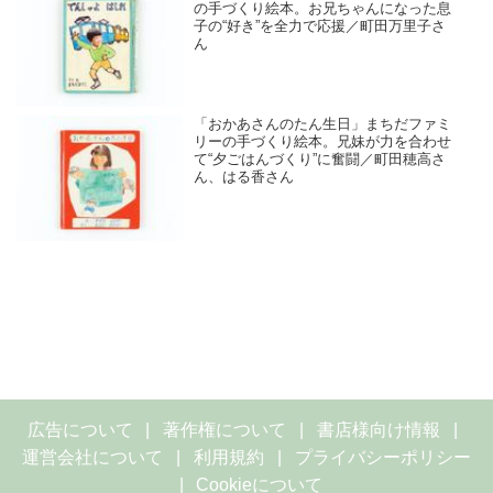
の手づくり絵本。お兄ちゃんになった息
子の“好き”を全力で応援／町田万里子さ
ん
「おかあさんのたん生日」まちだファミ
リーの手づくり絵本。兄妹が力を合わせ
て“夕ごはんづくり”に奮闘／町田穂高さ
ん、はる香さん
広告について
著作権について
書店様向け情報
運営会社について
利用規約
プライバシーポリシー
Cookieについて