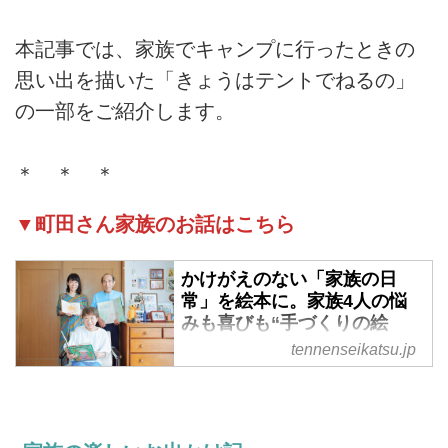
本記事では、家族でキャンプに行ったときの
思い出を描いた「きょうはテントでねるの」
の一部をご紹介します。
＊ ＊ ＊
▼町田さん家族のお話はこちら
かけがえのない「家族の日
常」を絵本に。家族4人の悩
みも喜びも“手づくりの絵
本”に込めて半世紀。愛で紡ぐ
tennenseikatsu.jp
小さな幸せの物語／まちだフ
ァミリー - 天然生活web
日々の出来事からお話の種をすく
い上げ、絵と文を書き、製本をす