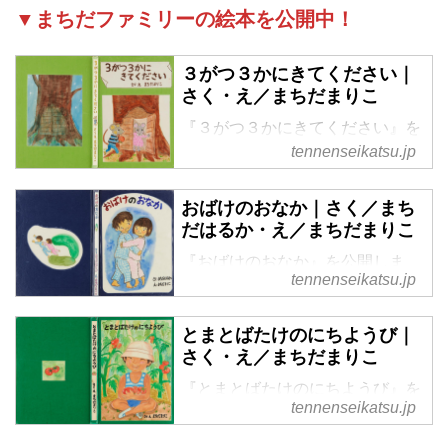
▼まちだファミリーの絵本を公開中！
３がつ３かにきてください｜
さく・え／まちだまりこ
『３がつ３かにきてください』を
公開します。母・万里子さんの心
tennenseikatsu.jp
にふと浮かんだひな祭りのシーン
を描きたくて生まれた絵本。かわ
おばけのおなか｜さく／まち
いい世界観に引き込まれます。
だはるか・え／まちだまりこ
『おばけのおなか』を公開しま
tennenseikatsu.jp
す。町田家で実際にあったストー
リーを絵本に。子ども時代のちょ
っとした怖いもの見たさがうまく
とまとばたけのにちようび｜
現れています。おばけのおなかの
さく・え／まちだまりこ
正体は、実際は母・万里子さんだ
『とまとばたけのにちようび』を
ったとか。
tennenseikatsu.jp
公開します。子どもに土いじりを
させたいという動機でスタート