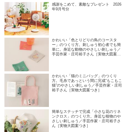
感謝をこめて、素敵なプレゼント 2026
年9月号分
かわいい「色とりどりの鳥のコースタ
ー」のつくり方。刺しゅう初心者でも簡
単に。身近な動物のやさしい刺しゅう／
手芸作家・庄司裕子さん［実物大図案つ
き］
かわいい「猫のミニバッグ」のつくり
方。毛糸であっという間に完成“もこもこ
猫”のやさしい刺しゅう／手芸作家・庄司
裕子さん［実物大図案つき］
簡単なステッチで完成「小さな花のリネ
ンクロス」のつくり方。身近な植物のや
さしい刺しゅう／手芸作家・庄司裕子さ
ん［実物大図案つき］