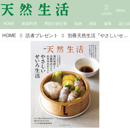
HOME
家庭料理
季節の家仕事
収納
掃除
健康
花と
HOME
読者プレゼント
別冊天然生活『やさしいせいろ生活』掲載「曲物工房清水」さんの中華せいろを、2名さまにプレゼント