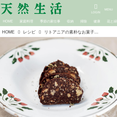
HOME
家庭料理
季節の家仕事
収納
掃除
健康
花と
HOME
レシピ
リトアニアの素朴なお菓子「なまけもののケーキ」のつくり方。余ったクッキーで“うれしいリメイク”まぜて冷やし固めるだけのかんたんお菓子／菓子研究家・長田佳子さん