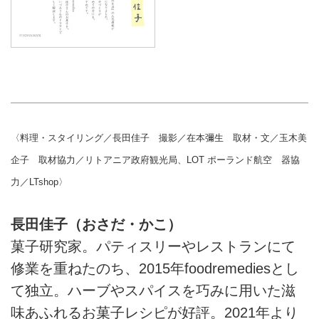
〈料理・スタイリング／長田佳子 撮影／在本彌生 取材・文／玉木美
企子 取材協力／リトアニア政府観光局、LOT ポーランド航空 器協
力／LTshop〉
長田佳子（おさだ・かこ）
菓子研究家。パティスリーやレストランにて
修業を重ねたのち、2015年foodremediesとし
て独立。ハーブやスパイスを巧みに用いた滋
味あふれるお菓子レシピが好評。2021年より