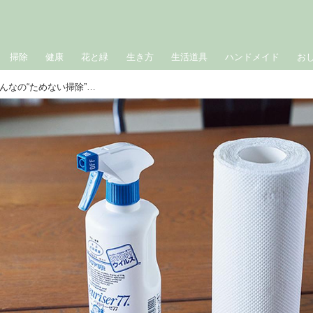
掃除
健康
花と緑
生き方
生活道具
ハンドメイド
お
掃除道具「わが家はこれだけ」家族みんなの“ためない掃除”が続くシンプルなルール／整理収納アドバイザー・岡本あつみさん