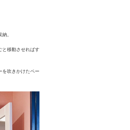
収納。
ごと移動させればす
ーを吹きかけたペー