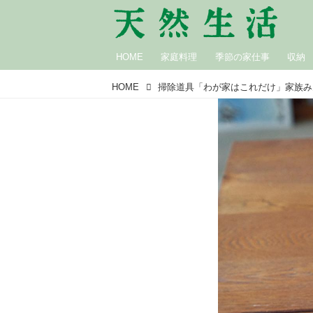
HOME
家庭料理
季節の家仕事
収納
HOME