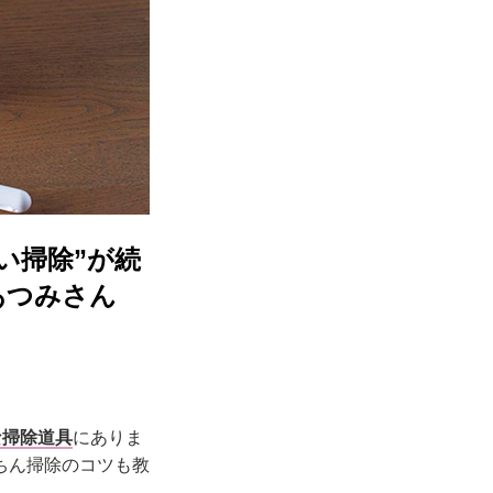
い掃除”が続
あつみさん
な掃除道具
にありま
ちん掃除のコツも教