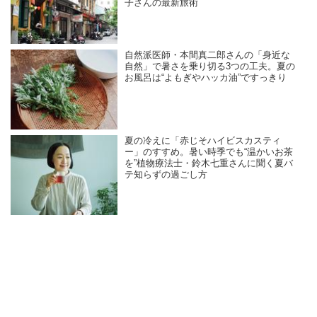
子さんの最新旅術
自然派医師・本間真二郎さんの「身近な
自然」で暑さを乗り切る3つの工夫。夏の
お風呂は“よもぎやハッカ油”ですっきり
夏の冷えに「赤じそハイビスカスティ
ー」のすすめ。暑い時季でも“温かいお茶
を”植物療法士・鈴木七重さんに聞く夏バ
テ知らずの過ごし方