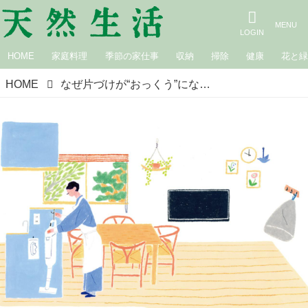
HOME
家庭料理
季節の家仕事
収納
掃除
健康
花と
HOME
なぜ片づけが“おっくう”になるのか？自分の面倒ポイントと向き合って「掃除の手間ゼロ」を目指す環境づくり／整理収納アドバイザー・akiさん