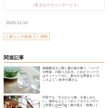
（富士山マガジンサービス）
2025-11-10
暮らしの知恵
掃除
関連記事
植物療法士に聞く夏の体が整う「ハーブ
や野菜」の取り入れ方。とれたてハーブ
はティーソーダに、鮮やかな野菜を“バラ
ンスよく”／鈴木七重さん
円安でも「大人ひとり旅」を楽しみた
い。海外ならどこへ行く？ロストバゲー
ジ対策にはAirTag！旅の達人・地曳いく