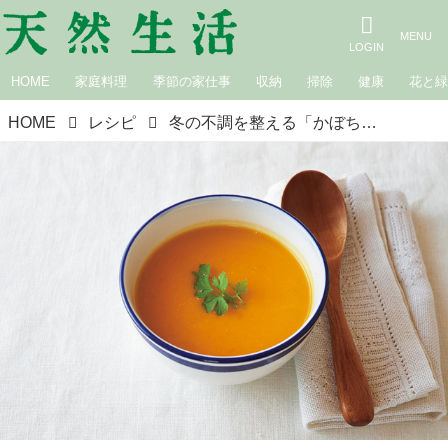
HOME
家庭料理
季節の家仕事
収納
掃除
健康
花と
HOME
レシピ
冬の不調を整える「かぼちゃとにんじんのポタージュスープ」のつくり方。体を温め、めぐりをよくする‟季節の養生スープ”／穂高養生園・鈴木愛さん