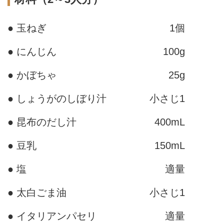
● 玉ねぎ
1個
● にんじん
100g
● かぼちゃ
25g
● しょうがのしぼり汁
小さじ1
● 昆布のだし汁
400mL
● 豆乳
150mL
● 塩
適量
● 太白ごま油
小さじ1
● イタリアンパセリ
適量