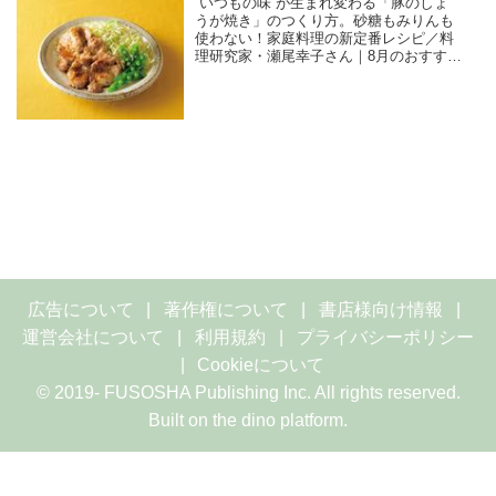
“いつもの味”が生まれ変わる「豚のしょ
うが焼き」のつくり方。砂糖もみりんも
使わない！家庭料理の新定番レシピ／料
理研究家・瀬尾幸子さん｜8月のおすすめ
記事
広告について
著作権について
書店様向け情報
運営会社について
利用規約
プライバシーポリシー
Cookieについて
© 2019- FUSOSHA Publishing Inc. All rights reserved.
Built on
the dino platform
.