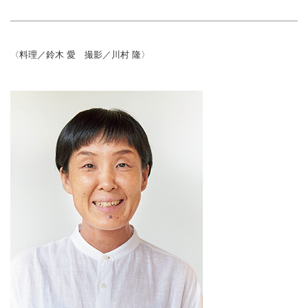
〈料理／鈴木 愛 撮影／川村 隆〉