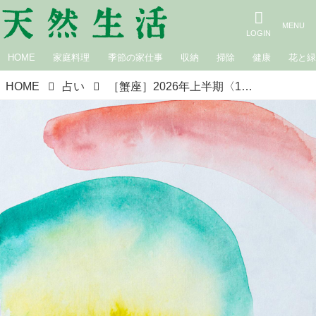
HOME
家庭料理
季節の家仕事
収納
掃除
健康
花と
HOME
占い
［蟹座］2026年上半期〈1月・2月・3月の運勢〉新年の星占い｜suuuiの星の道しるべ