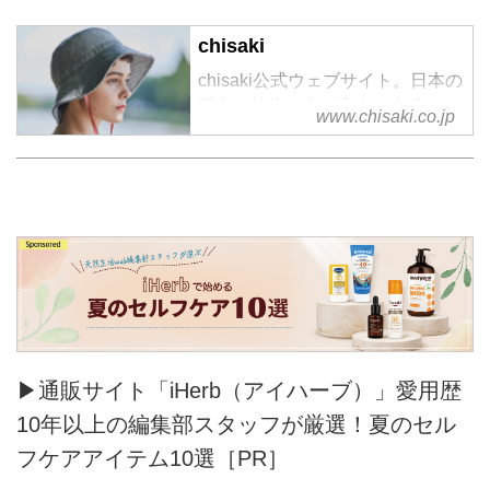
chisaki
chisaki公式ウェブサイト。日本の
職人の技術、志の高さ、心遣いな
www.chisaki.co.jp
どに共感し、日本製に重きを置き
2016SSコレクションより、
「chisaki」の名で、ブランドをス
タート。
▶通販サイト「iHerb（アイハーブ）」愛用歴
10年以上の編集部スタッフが厳選！夏のセル
フケアアイテム10選［PR］