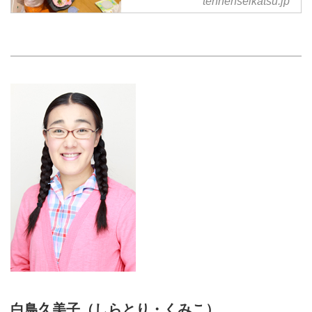
tennenseikatsu.jp
白鳥久美子（しらとり・くみこ）