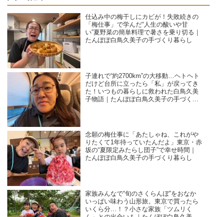
仕込み中の梅干しにカビが！失敗続きの
「梅仕事」で学んだ“人生の酸いや甘
い”夏野菜の簡単料理で暑さを乗り切る｜
たんぽぽ白鳥久美子の手づくり暮らし
子連れで“約2700km”の大移動…ヘトヘト
だけど台所に立ったら「私」が戻ってき
た！いつもの暮らしに救われた白鳥久美
子物語｜たんぽぽ白鳥久美子の手づくり
暮らし
念願の梅仕事に「あたしゃね、これがや
りたくて1年待っていたんだよ」東京・赤
坂の“夏限定みたらし団子”で幸せ時間｜
たんぽぽ白鳥久美子の手づくり暮らし
家族みんなで“旬のさくらんぼ”をおなか
いっぱい味わう山形旅。東京で買ったら
いくら分…！？小さな家族「ツムリく
ん」との出合いも｜たんぽぽ白鳥久美子