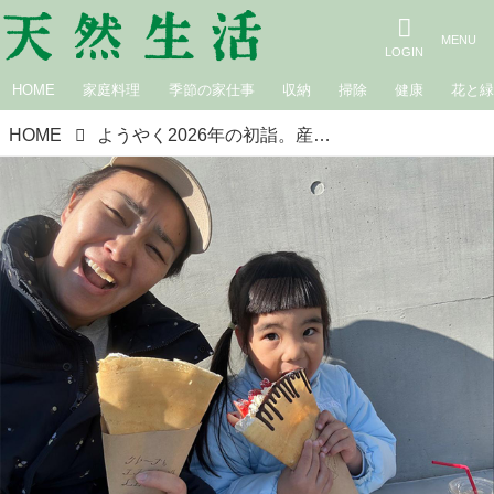
HOME
家庭料理
季節の家仕事
収納
掃除
健康
花と
HOME
ようやく2026年の初詣。産後2年、何気なくはじめた「かぎ針編み」にはまる｜白鳥久美子の手作り暮らし