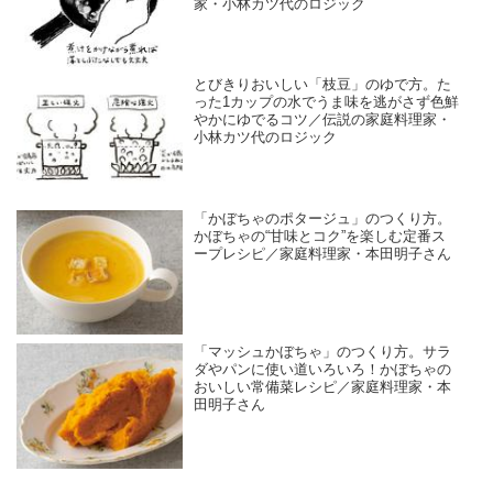
家・小林カツ代のロジック
とびきりおいしい「枝豆」のゆで方。た
った1カップの水でうま味を逃がさず色鮮
やかにゆでるコツ／伝説の家庭料理家・
小林カツ代のロジック
「かぼちゃのポタージュ」のつくり方。
かぼちゃの“甘味とコク”を楽しむ定番ス
ープレシピ／家庭料理家・本田明子さん
「マッシュかぼちゃ」のつくり方。サラ
ダやパンに使い道いろいろ！かぼちゃの
おいしい常備菜レシピ／家庭料理家・本
田明子さん