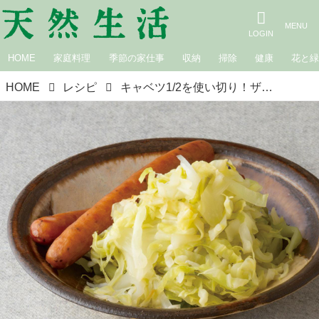
HOME
家庭料理
季節の家仕事
収納
掃除
健康
花と
HOME
レシピ
キャベツ1/2を使い切り！ザワークラウト風「蒸し煮」のつくり方。甘味がおいしい“旬のキャベツ”を楽しむ冬の常備菜／家庭料理家・本田明子さん