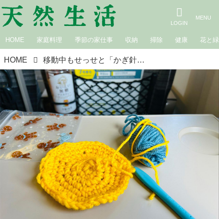
HOME
家庭料理
季節の家仕事
収納
掃除
健康
花と
HOME
移動中もせっせと「かぎ針編み」の修行。丸を編むのが難しい｜白鳥久美子の手作り暮らし