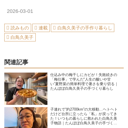
2026-03-01
読みもの
連載
白鳥久美子の手作り暮らし
白鳥久美子
関連記事
仕込み中の梅干しにカビが！失敗続きの
「梅仕事」で学んだ“人生の酸いや甘
い”夏野菜の簡単料理で暑さを乗り切る｜
たんぽぽ白鳥久美子の手づくり暮らし
子連れで“約2700km”の大移動…ヘトヘト
だけど台所に立ったら「私」が戻ってき
た！いつもの暮らしに救われた白鳥久美
子物語｜たんぽぽ白鳥久美子の手づくり
暮らし