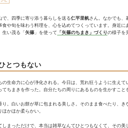
レシピ
山で、四季に寄り添う暮らしを送る
仁平里帆
さん。なかでも、
事食や旬を味わう料理を、心を込めてつくっています。身近に
。生い茂る「
矢篠
」を使って
「矢篠のちまき」づくり
の様子を
ひとつもない
ちの生命力に心が浄化される。今日は、荒れ狂うように生えて
ってちまきを作った。自分たちの周りにあるものを生かすこと
香り。白いお餅が草に包まれる美しさ。そのまま食べたり、き
りほかほか柔らかい。
てしまっただけで、本当は雑草なんてひとつもなくて、その美