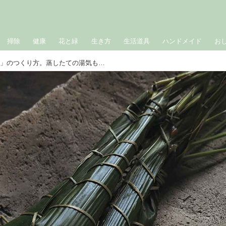
掃除
健康
花と緑
生き方
生活道具
ハンドメイド
お
ほかほかやわらか「ちまき」のつくり方。蒸したての湯気もおいしい“笹の葉香る”春のごちそう／仁平里帆さんの四季に寄り添う暮らし