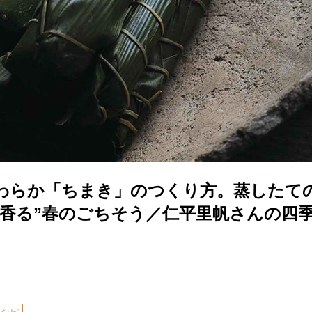
わらか「ちまき」のつくり方。蒸したて
葉香る”春のごちそう／仁平里帆さんの四