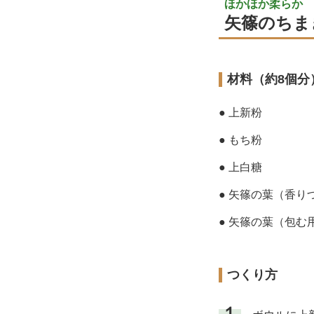
ほかほか柔らか
矢篠のちま
材料（約8個分
● 上新粉
● もち粉
● 上白糖
● 矢篠の葉（香り
● 矢篠の葉（包む
つくり方
１