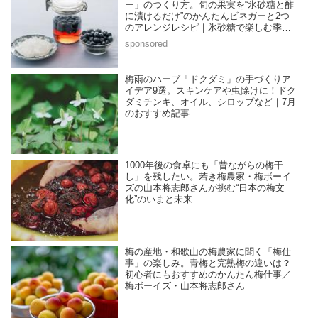
ー」のつくり方。旬の果実を“氷砂糖と酢
に漬けるだけ”のかんたんビネガーと2つ
のアレンジレシピ｜氷砂糖で楽しむ季節
の家仕事／榎本美沙さん
梅雨のハーブ「ドクダミ」の手づくりア
イデア9選。スキンケアや虫除けに！ドク
ダミチンキ、オイル、シロップなど｜7月
のおすすめ記事
1000年後の食卓にも「昔ながらの梅干
し」を残したい。若き梅農家・梅ボーイ
ズの山本将志郎さんが挑む“日本の梅文
化”のいまと未来
梅の産地・和歌山の梅農家に聞く「梅仕
事」の楽しみ。青梅と完熟梅の違いは？
初心者にもおすすめのかんたん梅仕事／
梅ボーイズ・山本将志郎さん