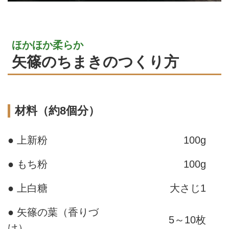
ほかほか柔らか
矢篠のちまきのつくり方
材料（約8個分）
● 上新粉
100g
● もち粉
100g
● 上白糖
大さじ1
● 矢篠の葉（香りづ
5～10枚
け）