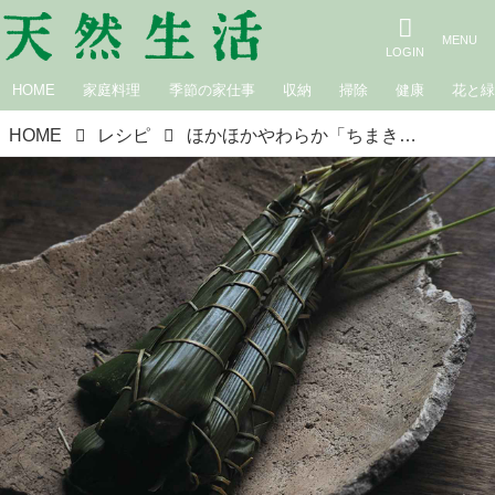
HOME
家庭料理
季節の家仕事
収納
掃除
健康
花と
HOME
レシピ
ほかほかやわらか「ちまき」のつくり方。蒸したての湯気もおいしい“笹の葉香る”春のごちそう／仁平里帆さんの四季に寄り添う暮らし