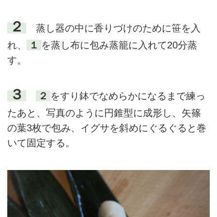
２
蒸し器の中に香りづけのために笹を入
れ、
１
を蒸し布に包み蒸籠に入れて20分蒸
す。
３
２
をすり鉢でなめらかになるまで練っ
たあと、写真のように円錐型に成形し、矢篠
の葉3枚で包み、イグサを斜めにぐるぐると巻
いて固定する。