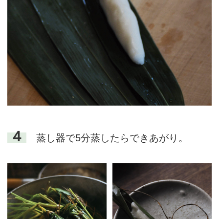
４
蒸し器で5分蒸したらできあがり。