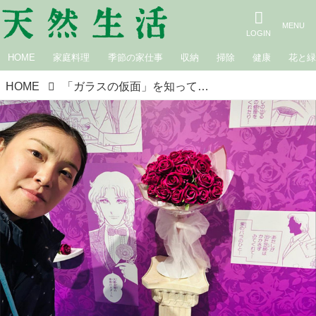
HOME
家庭料理
季節の家仕事
収納
掃除
健康
花と
HOME
「ガラスの仮面」を知っていますか？連載開始50年、少女時代に出会った私のバイブル｜白鳥久美子の手作り暮らし