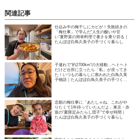
関連記事
仕込み中の梅干しにカビが！失敗続きの
「梅仕事」で学んだ“人生の酸いや甘
い”夏野菜の簡単料理で暑さを乗り切る｜
たんぽぽ白鳥久美子の手づくり暮らし
子連れで“約2700km”の大移動…ヘトヘト
だけど台所に立ったら「私」が戻ってき
た！いつもの暮らしに救われた白鳥久美
子物語｜たんぽぽ白鳥久美子の手づくり
暮らし
念願の梅仕事に「あたしゃね、これがや
りたくて1年待っていたんだよ」東京・赤
坂の“夏限定みたらし団子”で幸せ時間｜
たんぽぽ白鳥久美子の手づくり暮らし