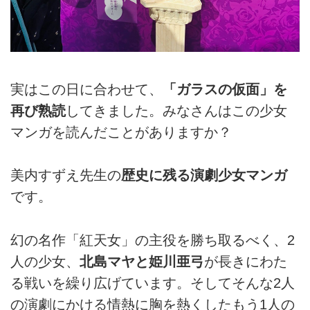
実はこの日に合わせて、
「ガラスの仮面」を
再び熟読
してきました。みなさんはこの少女
マンガを読んだことがありますか？
美内すずえ先生の
歴史に残る演劇少女マンガ
です。
幻の名作「紅天女」の主役を勝ち取るべく、2
人の少女、
北島マヤと姫川亜弓
が長きにわた
る戦いを繰り広げています。そしてそんな2人
の演劇にかける情熱に胸を熱くしたもう1人の