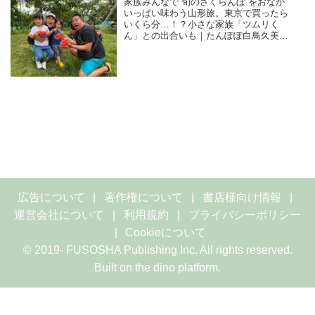
家族みんなで“旬のさくらんぼ”をおなか
いっぱい味わう山形旅。東京で買ったら
いくら分…！？小さな家族「ツムリく
ん」との出合いも｜たんぽぽ白鳥久美子
の手づくり暮らし
広告について
著作権について
書店様向け情報
運営会社について
利用規約
プライバシーポリシー
Cookieについて
© 2019- FUSOSHA Publishing Inc. All rights reserved.
Built on
the dino platform
.