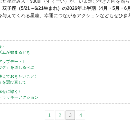
た星読み人・suuui（すぅーい）が、いま進むべき方向を照らし
。
双子座（5/21～6/21生まれ）
の2026年上半期〈4月・5月・
を与えてくれる星座、幸運につながるアクションなどもぜひ参
春〉
ズムが始まるとき
アップデート〉
ワク」を道しるべに
整えておきたいこと〉
々を選び直して
幸せに導く〉
・ラッキーアクション
1
2
3
4