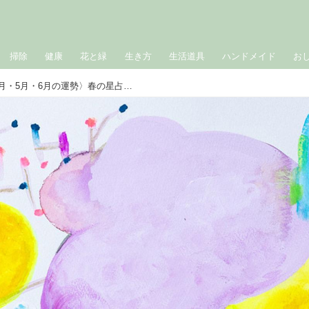
掃除
健康
花と緑
生き方
生活道具
ハンドメイド
お
［双子座］2026年上半期〈4月・5月・6月の運勢〉春の星占い｜suuuiの星の道しるべ