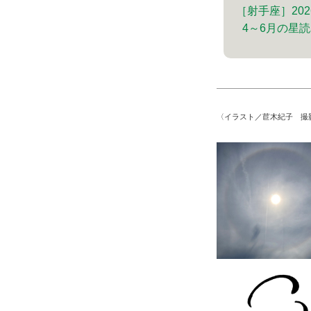
［射手座］202
4～6月の星
〈イラスト／苣木紀子 撮