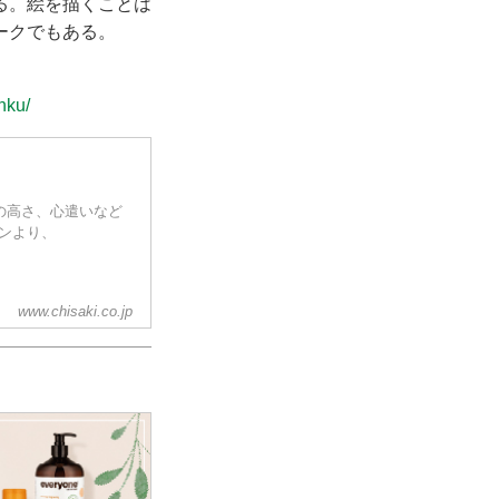
る。絵を描くことは
ークでもある。
nku/
志の高さ、心遣いなど
ョンより、
www.chisaki.co.jp