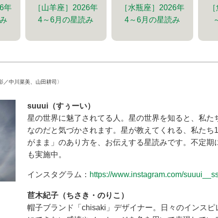
6年
［山羊座］2026年
［水瓶座］2026年
［
読み
4～6月の星読み
4～6月の星読み
影／中川菜美、山田耕司〉
suuui（すぅーい）
星の世界に魅了されてる人。星の世界を知ると、私た
なのだと気づかされます。星が教えてくれる、私たち
がまま」のあり方を、お伝えする星読みです。不定期
も実施中。
インスタグラム：
https://www.instagram.com/suuui__ss
苣木紀子（ちさき・のりこ）
帽子ブランド「chisaki」デザイナー。日々のインス