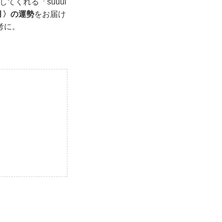
てくれる「suuui
6月〉の運勢
をお届け
考に。