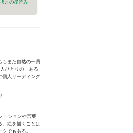
～6月の星読み
ちもまた自然の一員
1人ひとりの「ある
に個人リーディング
/
ピレーションや言葉
る。絵を描くことは
ークでもある。