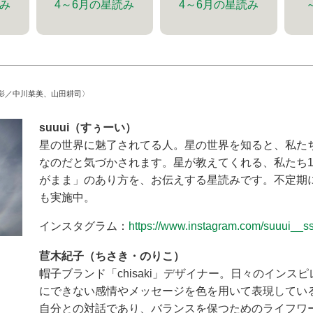
読み
4～6月の星読み
4～6月の星読み
影／中川菜美、山田耕司〉
suuui（すぅーい）
星の世界に魅了されてる人。星の世界を知ると、私た
なのだと気づかされます。星が教えてくれる、私たち
がまま」のあり方を、お伝えする星読みです。不定期
も実施中。
インスタグラム：
https://www.instagram.com/suuui__ss
苣木紀子（ちさき・のりこ）
帽子ブランド「chisaki」デザイナー。日々のインス
にできない感情やメッセージを色を用いて表現してい
自分との対話であり、バランスを保つためのライフワ