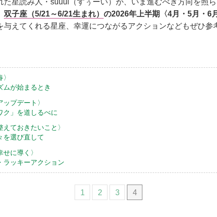
た星読み人・suuui（すぅーい）が、いま進むべき方向を照らし
。
双子座（5/21～6/21生まれ）
の2026年上半期〈4月・5月・
を与えてくれる星座、幸運につながるアクションなどもぜひ参
春〉
ズムが始まるとき
アップデート〉
ワク」を道しるべに
整えておきたいこと〉
々を選び直して
幸せに導く〉
・ラッキーアクション
1
2
3
4