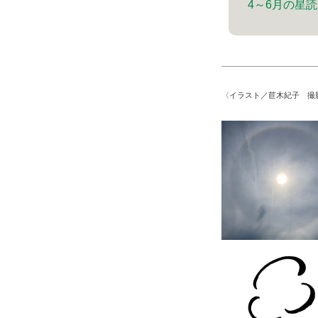
4～6月の星
〈イラスト／苣木紀子 撮