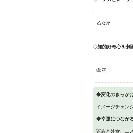
乙女座
◇知的好奇心を刺
蠍座
◆変化のきっか
イメージチェン
◆幸運につなが
家族と外食、エ