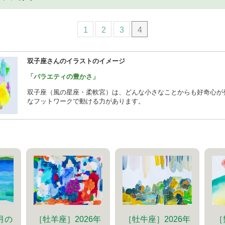
1
2
3
4
双子座さんのイラストのイメージ
「バラエティの豊かさ」
双子座（風の星座・柔軟宮）は、どんな小さなことからも好奇心が
なフットワークで動ける力があります。
［牡羊座］2026年
［牡牛座］2026年
［
6月の