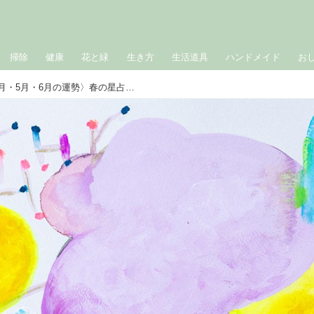
掃除
健康
花と緑
生き方
生活道具
ハンドメイド
お
［双子座］2026年上半期〈4月・5月・6月の運勢〉春の星占い｜suuuiの星の道しるべ