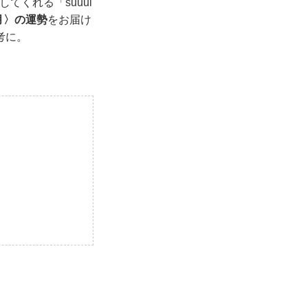
てくれる「suuui
6月〉の運勢
をお届け
考に。