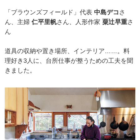
「ブラウンズフィールド」代表
中島デコ
さ
ん、主婦
仁平里帆
さん、人形作家
粟辻早重
さ
ん
道具の収納や置き場所、インテリア……。料
理好き3人に、台所仕事が整うための工夫を聞
きました。