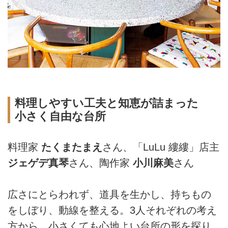
料理しやすい工夫と知恵が詰まった
小さく自由な台所
料理家
たくまたまえ
さん、「LuLu 縷縷」店主
ジェゲデ真琴
さん、陶作家
小川麻美
さん
広さにとらわれず、道具を生かし、持ちもの
をしぼり、動線を整える。3人それぞれの考え
方から、小さくても心地よい台所の形を探り