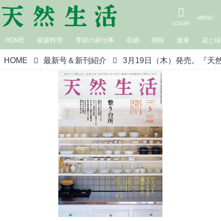
HOME
家庭料理
季節の家仕事
収納
掃除
健康
花と
HOME
最新号＆新刊紹介