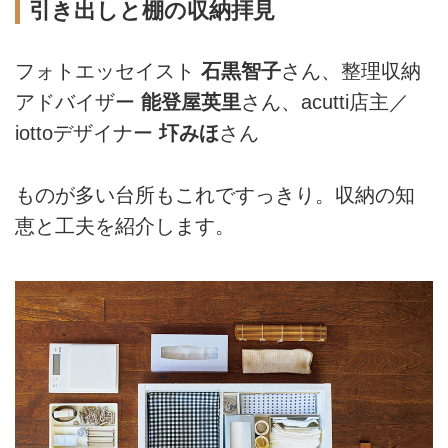
引き出しと棚の収納拝見
フォトエッセイスト
石黒智子
さん、整理収納
アドバイザー
能登屋英里
さん、acutti店主／
iottoデザイナー
圷みほ
さん
ものが多い台所もこれですっきり。収納の知
恵と工夫を紹介します。