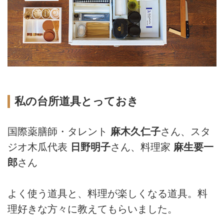
私の台所道具とっておき
国際薬膳師・タレント
麻木久仁子
さん、スタ
ジオ木瓜代表
日野明子
さん、料理家
麻生要一
郎
さん
よく使う道具と、料理が楽しくなる道具。料
理好きな方々に教えてもらいました。