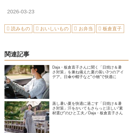
2026-03-23
読みもの
おいしいもの
お弁当
板倉直子
関連記事
Daja・板倉直子さんに聞く「日焼け＆暑
さ対策」を兼ね備えた夏の装い3つのアイ
デア。日傘や帽子など“小物”で快適に
蒸し暑い夏を快適に過ごす「日焼け＆暑
さ対策」汗をかいてもさらっと涼しい“素
材選び”のひと工夫／Daja・板倉直子さん