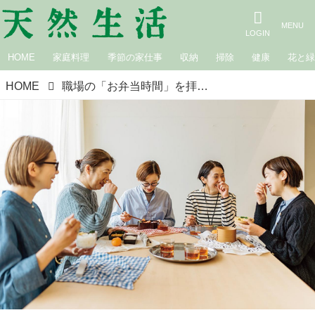
HOME
家庭料理
季節の家仕事
収納
掃除
健康
花と
HOME
職場の「お弁当時間」を拝見。実は体育会系！？島根・松江の人気セレクトショップDajaの“ちゃんと息抜き”みんなの昼ごはん