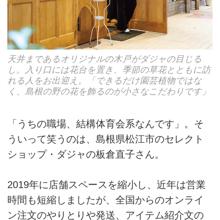
天井まであるオリジナルの木戸がダジャの目じる
し。入り口には花台を置き、季節の草花とともに訪
れる人をお出迎え。「できるだけ園芸植物ではな
く、島根の野の花を飾るのが小さなこだわりです」
「うちの職場、結構体育会系なんです」。そ
ういって笑うのは、島根県松江市のセレクト
ショップ・ダジャの板倉直子さん。
2019年に店舗スペースを縮小し、近年は営業
時間も短縮しましたが、全国からのオンライ
ン注文のやりとりや発送、アイテム紹介文の