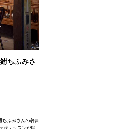
小鮒ちふみさ
鮒ちふみさん
の著書
実践レッスンが開