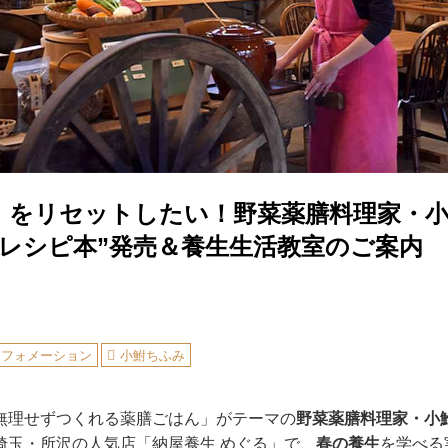
」をリセットしたい！野菜薬膳料理家・
膳レシピ本”発売＆養生生活教室のご案内
ンフォメーション
小鮒ちふみ
無理せずつくれる薬膳ごはん」がテーマの
野菜薬膳料理家・小
埼玉・所沢の人気店「納屋養生 めぐる」で、
春の養生
を学べる