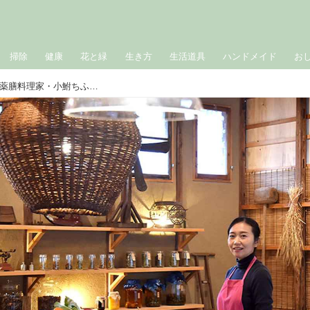
掃除
健康
花と緑
生き方
生活道具
ハンドメイド
お
「春の不調」をリセットしたい！野菜薬膳料理家・小鮒ちふみさん初の“薬膳レシピ本”発売＆養生生活教室のご案内