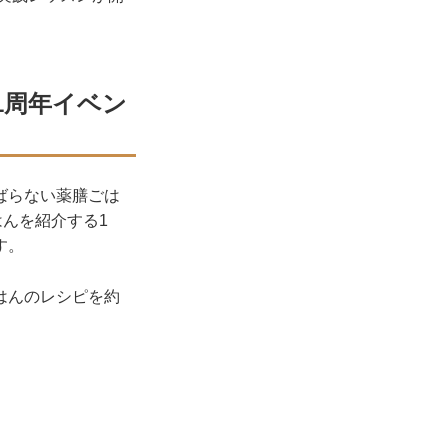
1周年イベン
ばらない薬膳ごは
はんを紹介する1
す。
はんのレシピを約
。