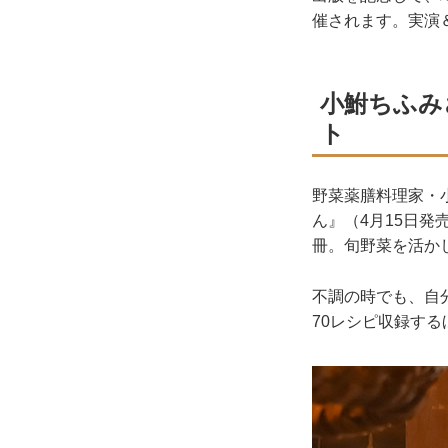
催されます。実演
小鮒ちふみ
ト
野菜薬膳料理家・
ん』（4月15日
冊。旬野菜を活か
不調の時でも、自
70レシピ収録す