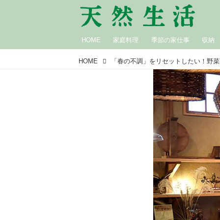
HOME
家庭料理
季節の家仕事
収納
HOME