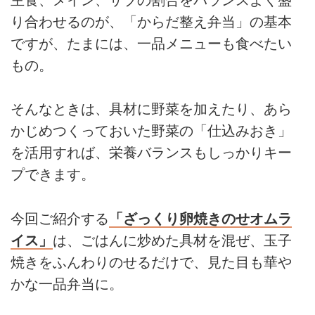
40代後半から、食生活の改善を心
り合わせるのが、「からだ整え弁当」の基本
がけるようになったという、文筆
ですが、たまには、一品メニューも食べたい
家で料理研究家のツレヅレハナコ
さん。ツレヅレさんが提案する
もの。
「からだ整え弁当」は、玄米食を
基本にした、食物繊維たっぷりの
そんなときは、具材に野菜を加えたり、あら
腸活食。シンプルな「仕込みお
き」を活用して、忙しくても無理
かじめつくっておいた野菜の「仕込みおき」
なくつくれるお弁当です。本記事
を活用すれば、栄養バランスもしっかりキー
では、先日発売されたツレヅレさ
んの『からだ整え弁当』の中か
プできます。
ら、ボリューム満点なのにからだ
にやさしい「ねぎ塩焼肉弁当」の
今回ご紹介する
「ざっくり卵焼きのせオムラ
つくり方をご紹介します。
（『ツレヅレハナコのからだ整え
イス」
は、ごはんに炒めた具材を混ぜ、玉子
弁当』』より）
焼きをふんわりのせるだけで、見た目も華や
かな一品弁当に。