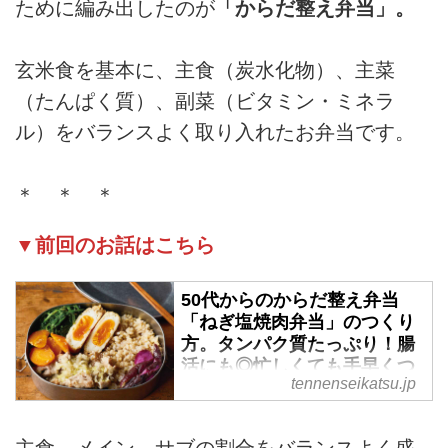
ために編み出したのが
「からだ整え弁当」。
玄米食を基本に、主食（炭水化物）、主菜
（たんぱく質）、副菜（ビタミン・ミネラ
ル）をバランスよく取り入れたお弁当です。
＊ ＊ ＊
▼前回のお話はこちら
50代からのからだ整え弁当
「ねぎ塩焼肉弁当」のつくり
方。タンパク質たっぷり！腸
活にも◎忙しくても手早くつ
tennenseikatsu.jp
くれる“からだにやさしい”お
弁当／ツレヅレハナコさん -
天然生活web
主食、メイン、サブの割合をバランスよく盛