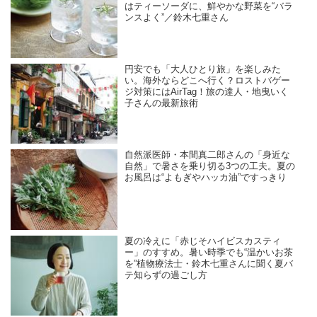
はティーソーダに、鮮やかな野菜を“バラ
ンスよく”／鈴木七重さん
円安でも「大人ひとり旅」を楽しみた
い。海外ならどこへ行く？ロストバゲー
ジ対策にはAirTag！旅の達人・地曳いく
子さんの最新旅術
自然派医師・本間真二郎さんの「身近な
自然」で暑さを乗り切る3つの工夫。夏の
お風呂は“よもぎやハッカ油”ですっきり
夏の冷えに「赤じそハイビスカスティ
ー」のすすめ。暑い時季でも“温かいお茶
を”植物療法士・鈴木七重さんに聞く夏バ
テ知らずの過ごし方