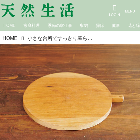
HOME
家庭料理
季節の家仕事
収納
掃除
健康
花と
HOME
小さな台所ですっきり暮らす”生活道具のプロ“jokogumo・小池梨江さんに聞く、手放せない「台所の切る道具」