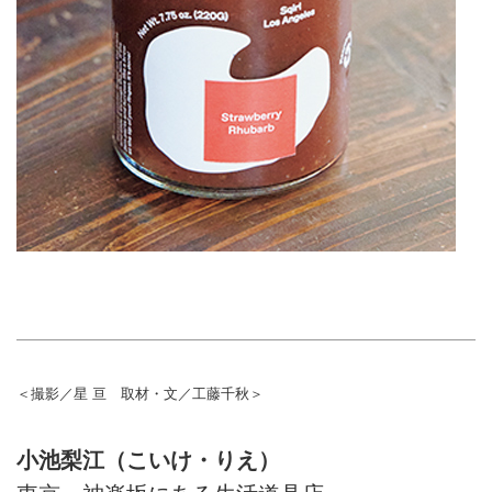
＜撮影／星 亘 取材・文／工藤千秋＞
小池梨江（こいけ・りえ）