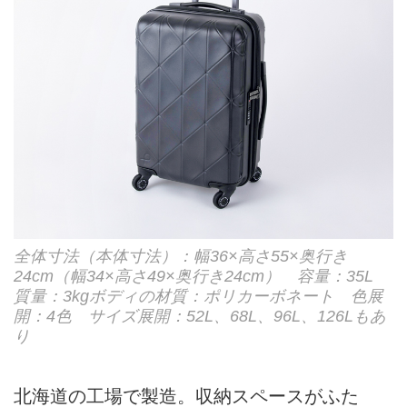
全体寸法（本体寸法）：幅36×高さ55×奥行き
24cm（幅34×高さ49×奥行き24cm） 容量：35L
質量：3kgボディの材質：ポリカーボネート 色展
開：4色 サイズ展開：52L、68L、96L、126Lもあ
り
北海道の工場で製造。収納スペースがふた