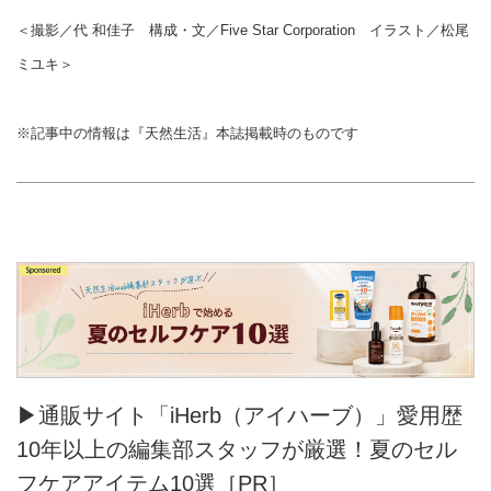
＜撮影／代 和佳子 構成・文／Five Star Corporation イラスト／松尾
ミユキ＞
※記事中の情報は『天然生活』本誌掲載時のものです
▶通販サイト「iHerb（アイハーブ）」愛用歴
10年以上の編集部スタッフが厳選！夏のセル
フケアアイテム10選［PR］