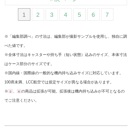
1
2
3
4
5
6
7
※「編集部調べ」の寸法は、編集部が撮影サンプルを使用し、独自に調
べた値です。
※全体寸法はキャスターや持ち手（短い状態）込みのサイズ、本体寸法
はケース部分のサイズです。
※国内線・国際線の一般的な機内持ち込みサイズに対応しています。
100席未満、LCC航空では規定サイズが異なる場合があります。
※
、
の商品は拡張が可能。拡張後は機内持ち込みが不可となるの
２
６
でご注意ください。