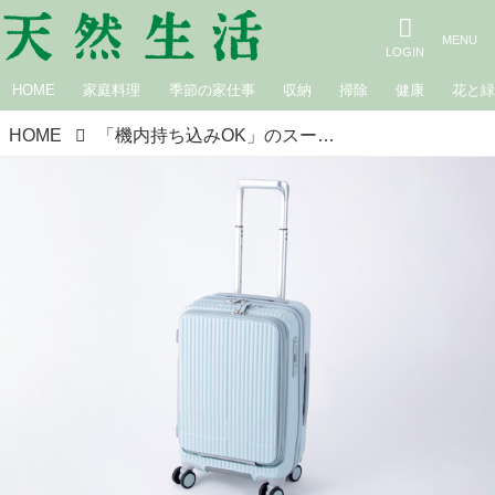
HOME
家庭料理
季節の家仕事
収納
掃除
健康
花と
HOME
「機内持ち込みOK」のスーツケース6選。軽さ・収納力・静音性で選ぶ“1〜4泊にちょうどいい”モデルを本音でレビュー／いいモノあうモノ