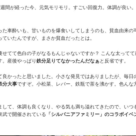
1週間が経った今、元気モリモリ。すごい回復力。体調が良い
った車酔いも、甘いものを爆食いしてしまうのも、貧血由来の
っていたんですが、まさか貧血だったとは。
痩せてて色白の子がなるもんじゃないですか？ こんな太ってて
す。産後やっぱり
鉄分足りてなかったんだなぁ
と反省です。
て良かったと思いました。小さな発見ではありましたが、毎日
鉄分大事
ですぞ。小松菜、レバー、鉄瓶で茶を沸かす。色んな
まして、体調も良くなり、やる気も満ち溢れてきたので、いつ
東武で開催されている
「シルバニアファミリー」のコラボイベ