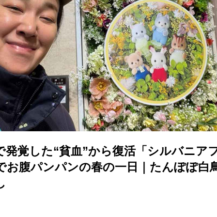
で発覚した“貧血”から復活「シルバニア
でお腹パンパンの春の一日｜たんぽぽ白
し