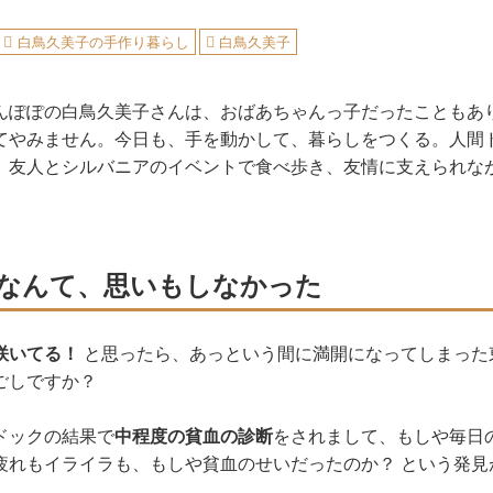
白鳥久美子の手作り暮らし
白鳥久美子
んぽぽの白鳥久美子さんは、おばあちゃんっ子だったこともあ
てやみません。今日も、手を動かして、暮らしをつくる。人間
、友人とシルバニアのイベントで食べ歩き、友情に支えられな
なんて、思いもしなかった
咲いてる！
と思ったら、あっという間に満開になってしまった
ごしですか？
ドックの結果で
中程度の貧血の診断
をされまして、もしや毎日
疲れもイライラも、もしや貧血のせいだったのか？ という発見