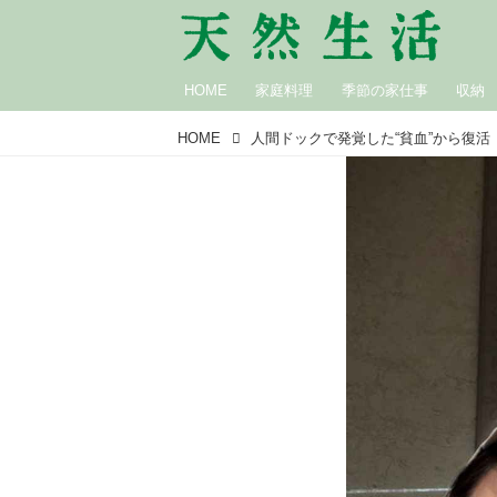
HOME
家庭料理
季節の家仕事
収納
HOME