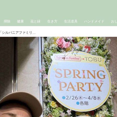
掃除
健康
花と緑
生き方
生活道具
ハンドメイド
お
人間ドックで発覚した“貧血”から復活「シルバニアファミリー」のイベントでお腹パンパンの春の一日｜たんぽぽ白鳥久美子の手づくり暮らし