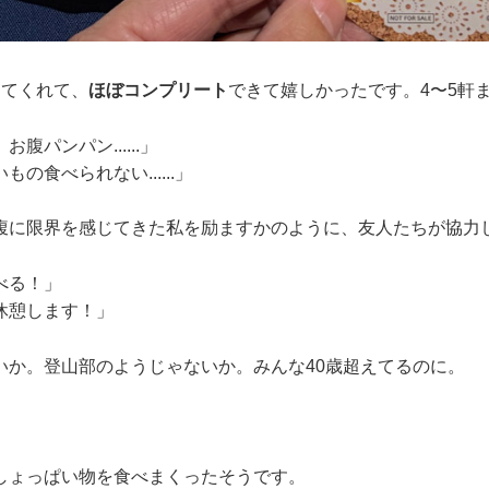
ってくれて、
ほぼコンプリート
できて嬉しかったです。4〜5軒
腹パンパン......」
の食べられない......」
腹に限界を感じてきた私を励ますかのように、友人たちが協力
べる！」
休憩します！」
いか。登山部のようじゃないか。みんな40歳超えてるのに。
しょっぱい物を食べまくったそうです。