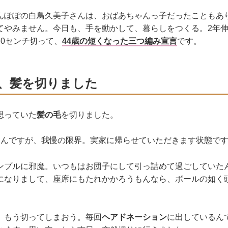
んぽぽの白鳥久美子さんは、おばあちゃんっ子だったこともあ
てやみません。今日も、手を動かして、暮らしをつくる。2年
30センチ切って、
44歳の短くなった三つ編み宣言
です。
、髪を切りました
思っていた
髪の毛
を切りました。
たんですが、我慢の限界。実家に帰らせていただきます状態で
ンプルに邪魔。いつもはお団子にして引っ詰めて過ごしていた
になりまして、座席にもたれかかろうもんなら、ボールの如く
、もう切ってしまおう。毎回
ヘアドネーション
に出しているん