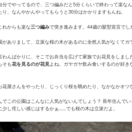
自分でやってるので、三つ編みだと5分くらいで終わって楽な
たり、なんやかんやってもらうと30分はかかりますもんね。
これからも楽な
三つ編み
で突き進みます。44歳の髪型宣言でし
園がありまして、立派な桜の木があるのに全然人気がなくてガ
言わんばかりに、そこでお弁当を広げて家族でお花見をしまし
もそも
花を見るのが花見
よね。ガヤガヤ飲み食いするのが好き
。
お花屋さんをやったり、じっくり桜を眺めたり、なかなかオツ
んでこの公園はこんなに人気がないんでしょう？ 長年住んでい
少し侘しい感じはするかぁ......でも桜の木は立派だよ。