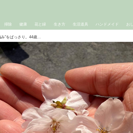
掃除
健康
花と緑
生き方
生活道具
ハンドメイド
お
ついに限界！トレードマークの“三つ編み”をばっさり。44歳の髪型宣言｜たんぽぽ白鳥久美子の手づくり暮らし