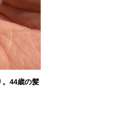
。44歳の髪