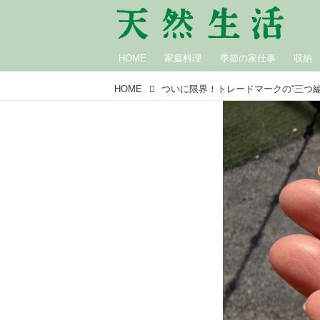
HOME
家庭料理
季節の家仕事
収納
HOME