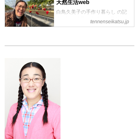
天然生活web
白鳥久美子の手作り暮らし の記
事一覧 - 『天然生活』が運営する
tennenseikatsu.jp
暮らしの情報サイト。食やファッ
ション、暮らしの知恵はもちろ
ん、Webオリジナルの情報を毎日
配信