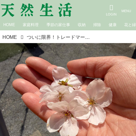
HOME
家庭料理
季節の家仕事
収納
掃除
健康
花と
HOME
ついに限界！トレードマークの“三つ編み”をばっさり。44歳の髪型宣言｜たんぽぽ白鳥久美子の手づくり暮らし