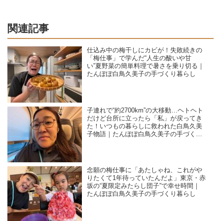
関連記事
仕込み中の梅干しにカビが！失敗続きの
「梅仕事」で学んだ“人生の酸いや甘
い”夏野菜の簡単料理で暑さを乗り切る｜
たんぽぽ白鳥久美子の手づくり暮らし
子連れで“約2700km”の大移動…ヘトヘト
だけど台所に立ったら「私」が戻ってき
た！いつもの暮らしに救われた白鳥久美
子物語｜たんぽぽ白鳥久美子の手づくり
暮らし
念願の梅仕事に「あたしゃね、これがや
りたくて1年待っていたんだよ」東京・赤
坂の“夏限定みたらし団子”で幸せ時間｜
たんぽぽ白鳥久美子の手づくり暮らし