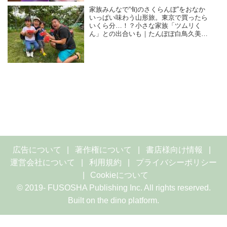
家族みんなで“旬のさくらんぼ”をおなか
いっぱい味わう山形旅。東京で買ったら
いくら分…！？小さな家族「ツムリく
ん」との出合いも｜たんぽぽ白鳥久美子
の手づくり暮らし
広告について
著作権について
書店様向け情報
運営会社について
利用規約
プライバシーポリシー
Cookieについて
© 2019- FUSOSHA Publishing Inc. All rights reserved.
Built on
the dino platform
.