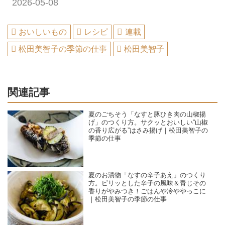
2026-05-08
おいしいもの
レシピ
連載
松田美智子の季節の仕事
松田美智子
関連記事
夏のごちそう「なすと豚ひき肉の山椒揚
げ」のつくり方。サクッとおいしい“山椒
の香り広がる”はさみ揚げ｜松田美智子の
季節の仕事
夏のお漬物「なすの辛子あえ」のつくり
方。ピリッとした辛子の風味＆青じその
香りがやみつき！ごはんや冷ややっこに
｜松田美智子の季節の仕事