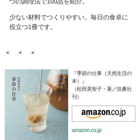
つの調理法で100品を紹介。
少ない材料でつくりやすい、毎日の食卓に
役立つ1冊です。
＊ ＊ ＊
『季節の仕事（天然生活の
本）』
（松田美智子・著／扶桑社
刊）
amazon.co.jp