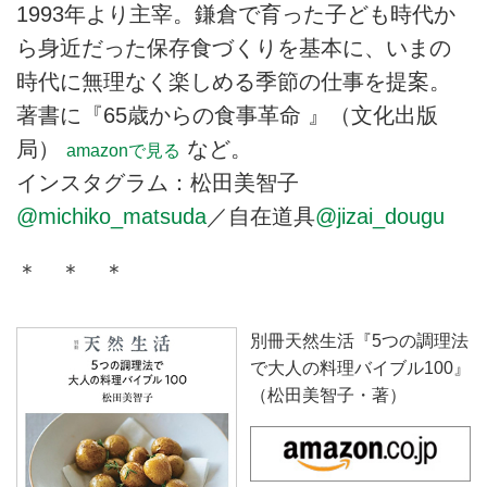
1993年より主宰。鎌倉で育った子ども時代か
ら身近だった保存食づくりを基本に、いまの
時代に無理なく楽しめる季節の仕事を提案。
著書に『65歳からの食事革命 』（文化出版
局）
など。
amazonで見る
インスタグラム：松田美智子
@michiko_matsuda
／自在道具
@jizai_dougu
＊ ＊ ＊
別冊天然生活『5つの調理法
で大人の料理バイブル100』
（松田美智子・著）