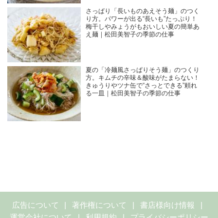
さっぱり「長いものあえそう麺」のつく
り方。パワーが出る“長いも”たっぷり！
梅干しやみょうがもおいしい夏の簡単あ
え麺｜松田美智子の季節の仕事
夏の「冷麺風さっぱりそう麺」のつくり
方。キムチの辛味＆酸味がたまらない！
きゅうりやツナ缶で“さっとできる”頼れ
る一皿｜松田美智子の季節の仕事
広告について
著作権について
書店様向け情報
運営会社について
利用規約
プライバシーポリシー