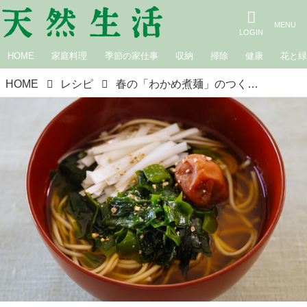
HOME
家庭料理
季節の家仕事
収納
掃除
健康
花と
HOME
レシピ
春の「わかめ煮麺」のつくり方。新わかめのやさしい香りと梅干しの酸味が絶妙！つるりとした喉ごしの“だしでゆでる”あたたかい麺｜松田美智子の季節の仕事