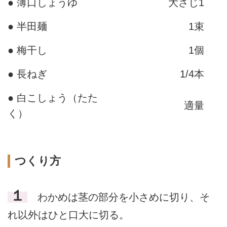
● 薄口しょうゆ
大さじ1
● 半田麺
1束
● 梅干し
1個
● 長ねぎ
1/4本
● 白こしょう（たた
適量
く）
つくり方
１
わかめは茎の部分を小さめに切り、そ
れ以外はひと口大に切る。