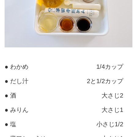
● わかめ
1/4カップ
● だし汁
2と1/2カップ
● 酒
大さじ2
● みりん
大さじ1
● 塩
小さじ1/2