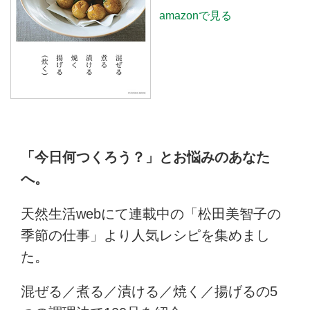
amazonで見る
「今日何つくろう？」とお悩みのあなた
へ。
天然生活webにて連載中の「松田美智子の
季節の仕事」より人気レシピを集めまし
た。
混ぜる／煮る／漬ける／焼く／揚げるの5