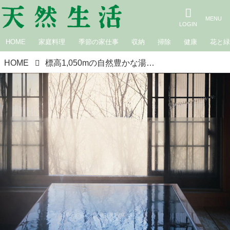
HOME
家庭料理
季節の家仕事
収納
掃除
健康
花と
HOME
標高1,050mの自然豊かな湯治場「扉温泉 明神館」で楽しむ“最高の休日”プラン。神様も訪れた!?極上温泉と信州の恵みを贅沢に味わう食事