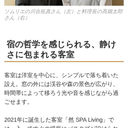
ソムリエの川合拓真さん（左）と料理長の髙畑太郎
さん（右）
宿の哲学を感じられる、静け
さに包まれる客室
客室は洋室を中心に、シンプルで落ち着いた
設え。窓の外には渓谷や森の景色が広がり、
時間帯によって移ろう光や音を感じながら過
ごせます。
2021年に誕生した客室「然 SPA Living」で