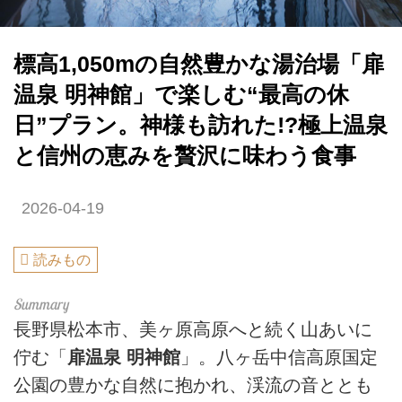
標高1,050mの自然豊かな湯治場「扉
温泉 明神館」で楽しむ“最高の休
日”プラン。神様も訪れた!?極上温泉
と信州の恵みを贅沢に味わう食事
2026-04-19
読みもの
長野県松本市、美ヶ原高原へと続く山あいに
佇む「
扉温泉 明神館
」。八ヶ岳中信高原国定
公園の豊かな自然に抱かれ、渓流の音ととも