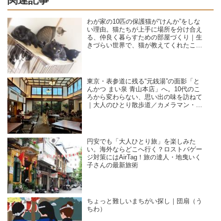
わが家の10匹の保護猫が“けんか”をしな
い理由。猫たちが上手に場所を分け合え
る、仲良く暮らすための部屋づくり｜生
きづらい世界で、猫が教えてくれたこと
／咲セリ
東京・表参道に残る“元銭湯”の面影「と
んかつ まい泉 青山本店」へ。10代のこ
ろから変わらない、思い出の味を訪ねて
｜大人のひとり散歩道／カメラマン・石
黒美穂子さん
円安でも「大人ひとり旅」を楽しみた
い。海外ならどこへ行く？ロストバゲー
ジ対策にはAirTag！旅の達人・地曳いく
子さんの最新旅術
ちょっと難しいまちがい探し｜団扇（う
ちわ）