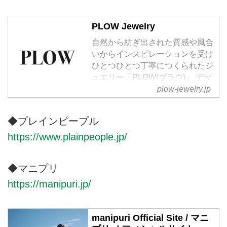
PLOW Jewelry
⾃然から紡ぎ出された質感や⾵合
いからインスピレーションを受け
ひとつひとつ丁寧につくられたジ
ュエリー「PLOW(プラウ)」 デザ
イナー⾃ら厳選したパールや天然
plow-jewelry.jp
⽯を使⽤し、パーツを⾃由にカス
タム出来るシリーズや⾃分だけの
◆プレインピープル
宝物にしたくなる様なシャープで
ナチュラルなジュエリーが揃いま
https://www.plainpeople.jp/
す。 限られたショップでしか⼿
に⼊らなかった「PLOW」のアイ
◆マニプリ
テムを待望のオンラインショップ
でかけがえのない１点として是⾮
https://manipuri.jp/
探してみてください。
manipuri Official Site / マニ