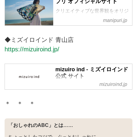
プリ オフィシャルサイト
クリエイティブな世界観をオリジ
ナルのプリントで表現し、世界へ
manipuri.jp
発信するブランド manipuri / マニ
プリオフィシャルサイトです。
◆ミズイロインド 青山店
https://mizuiroind.jp/
mizuiro ind - ミズイロインド
公式 サイト
mizuiroind.jp
mizuiro ind- ミズイロインド 公式
サイト｜飾らない人（Simple）、
自分らしく服を楽しむ人
＊ ＊ ＊
（Ageing）、こだわりのある人
（Personal）に向け、シンプルで
コーディネイトしやすい
「おしゃれのABC」とは……
Japanese Tradを提案する「ミズ
イロインド」。
ちょっとしたコツで、ぐっとおしゃれに。