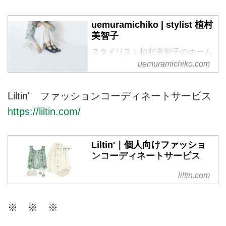
uemuramichiko | stylist 植村
美智子
スタイリスト植村美智子のホーム
ページです。
uemuramichiko.com
Liltin' ファッションコーディネートサービス
https://liltin.com/
Liltin'｜個人向けファッショ
ンコーディネートサービス
リルティンは、個人の方が日頃の
liltin.com
ファッションに関するお悩みを相
談できる、パーソナルなコーディ
※ ※ ※
ネートサービスです。今のあなた
に似合うスタイルを現役スタイリ