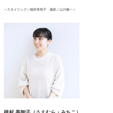
＜スタイリング／植村美智子 撮影／山川修一＞
植村 美智子（うえむら・みちこ）