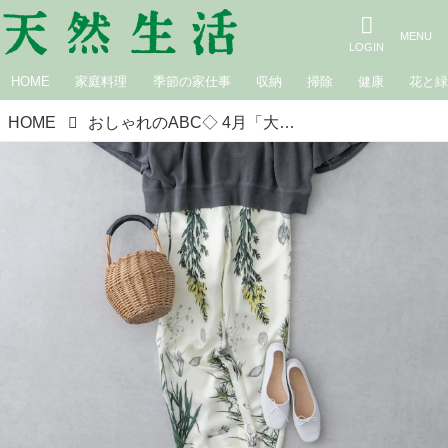
HOME
家庭料理
季節の家仕事
収納
掃除
健康
花と
HOME
おしゃれのABC◇ 4月「大人のワンツーコーディネート」その（5）総柄のボトムス 現役スタイリストが、おしゃれの悩みを解決｜植村美智子