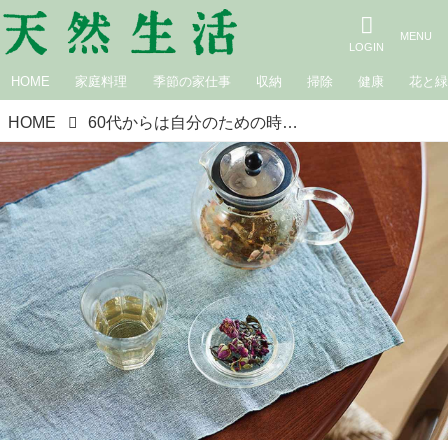
HOME
家庭料理
季節の家仕事
収納
掃除
健康
花と
HOME
60代からは自分のための時間で疲労回復。良質なハーブティーや温泉でその日の疲れはその日のうちにとる「疲れのいやし方」／美容家・吉川千明さん