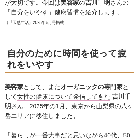
が大切です。今回は
美容家
の
吉川千明
さんの
「自分をいやす」健康習慣を紹介します。
（『天然生活』2025年6月号掲載）
自分のために時間を使って疲
れをいやす
美容家
として、また
オーガニックの専門家
と
して
女性の健康について発信してきた
吉川千
明
さん。2025年の1月、東京から山梨県の八ヶ
岳エリアに移住しました。
「暮らしが一番大事だと思いながら40代、50