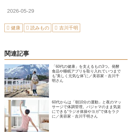
2026-05-29
健康
読みもの
吉川千明
関連記事
「60代の健康」を支えるもの3つ。発酵
食品や睡眠アプリを取り入れていつまで
も“美しく元気な体”に／美容家・吉川千
明さん
60代からは「朝10分の運動」と夜のマッ
サージで体調管理。パジャマのまま気楽
にできる“ラジオ体操やヨガ”で体をラク
に／美容家・吉川千明さん