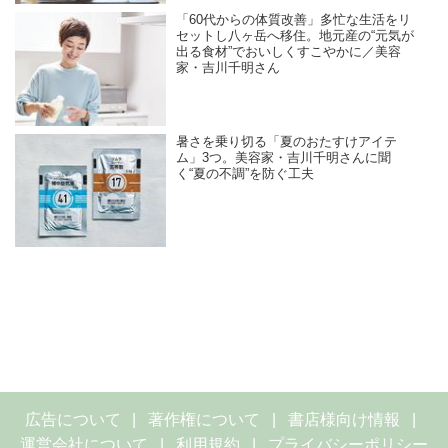
「60代からの体質改善」多忙な生活をリ
セットし八ヶ岳へ移住。地元産の“元気が
出る食材”でおいしくすこやかに／美容
家・吉川千明さん
暑さを乗り切る「夏のおたすけアイテ
ム」3つ。美容家・吉川千明さんに聞
く“夏の不調”を防ぐ工夫
広告について
著作権について
書店様向け情報
運営会社について
利用規約
プライバシーポリシー