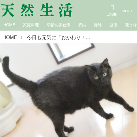
HOME
家庭料理
季節の家仕事
収納
掃除
健康
花と
HOME
今日も元気に「おかわり！」いい食べっぷりを見せるわが家の元野良猫たち。“ぽっちゃり”は幸せの証｜生きづらい世界で、猫が教えてくれたこと／咲セリ