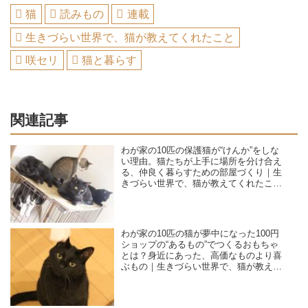
猫
読みもの
連載
生きづらい世界で、猫が教えてくれたこと
咲セリ
猫と暮らす
関連記事
わが家の10匹の保護猫が“けんか”をしな
い理由。猫たちが上手に場所を分け合え
る、仲良く暮らすための部屋づくり｜生
きづらい世界で、猫が教えてくれたこと
／咲セリ
わが家の10匹の猫が夢中になった100円
ショップの“あるもの”でつくるおもちゃ
とは？身近にあった、高価なものより喜
ぶもの｜生きづらい世界で、猫が教えて
くれたこと／咲セリ