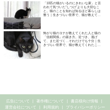
「10匹の猫がいるのにきれいな家」と言
われて気づいた“しつけ”よりも大切なこ
と。猫のことを知れば知るほど暮らしは
整う｜生きづらい世界で、猫が教えてく
れたこと／咲セリ
怖がり猫のヨナが教えてくれた人と猫の
「信頼関係」の築き方。近づき、逃げ
て、また近づく…それだけでも十分｜生
きづらい世界で、猫が教えてくれたこと
／咲セリ
広告について
著作権について
書店様向け情報
運営会社について
利用規約
プライバシーポリシー