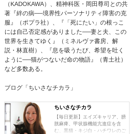
（KADOKAWA）、精神科医・岡田尊司との共
著『絆の病──境界性パーソナリティ障害の克
服』（ポプラ社）、『「死にたい」の根っこ
には自己否定感がありました──妻と夫、この
世界を生きてゆく』（ミネルヴァ書房、解
説・林直樹）、『息を吸うたび、希望を吐く
ように──猫がつないだ命の物語』（青土社）
など多数ある。
ブログ「ちいさなチカラ」
ちいさなチカラ
【毎日更新】エイズキャリア、膀
胱麻痺、甲状腺機能亢進症を含
む、黒猫・キジ白・ハチワレのご