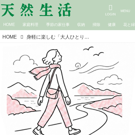
HOME
家庭料理
季節の家仕事
収納
掃除
健康
花と
HOME
身軽に楽しむ「大人ひとり旅」の始め方。日常から離れて気持ちを“リセット”少ない荷物で自由に旅する工夫／スタイリスト・地曳いく子さん