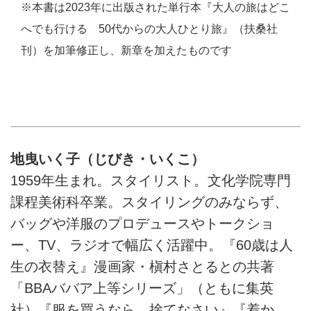
※本書は2023年に出版された単行本『大人の旅はどこ
へでも行ける 50代からの大人ひとり旅』（扶桑社
刊）を加筆修正し、新章を加えたものです
地曳いく子（じびき・いくこ）
1959年生まれ。スタイリスト。文化学院専門
課程美術科卒業。スタイリングのみならず、
バッグや洋服のプロデュースやトークショ
ー、TV、ラジオで幅広く活躍中。『60歳は人
生の衣替え』漫画家・槇村さとるとの共著
「BBAババア上等シリーズ」（ともに集英
社）『服を買うなら、捨てなさい』『着か