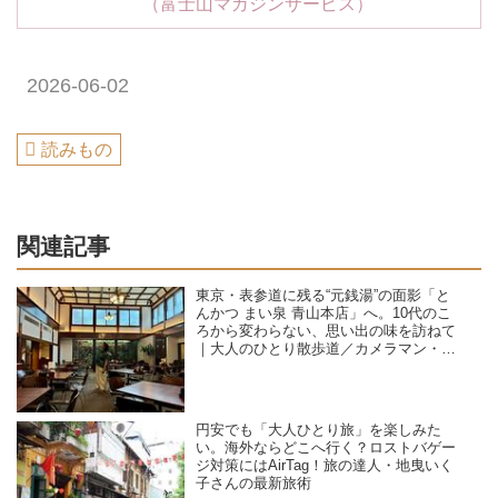
（富士山マガジンサービス）
2026-06-02
読みもの
関連記事
東京・表参道に残る“元銭湯”の面影「と
んかつ まい泉 青山本店」へ。10代のこ
ろから変わらない、思い出の味を訪ねて
｜大人のひとり散歩道／カメラマン・石
黒美穂子さん
円安でも「大人ひとり旅」を楽しみた
い。海外ならどこへ行く？ロストバゲー
ジ対策にはAirTag！旅の達人・地曳いく
子さんの最新旅術