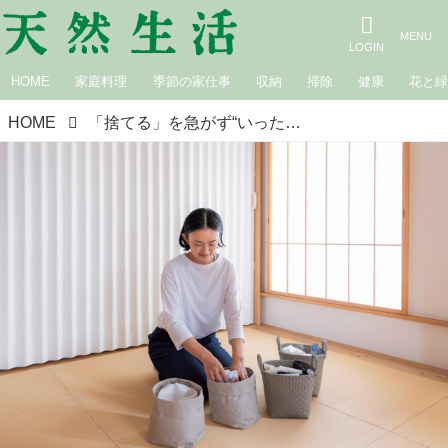
HOME
家庭料理
季節の家仕事
収納
掃除
健康
花と
HOME
「捨てる」を急がず“いったん保留”で片づけのストレスがぐっと軽く。空間や心にゆとりが生まれる収納の工夫／整理収納コンサルタント・本多さおりさん