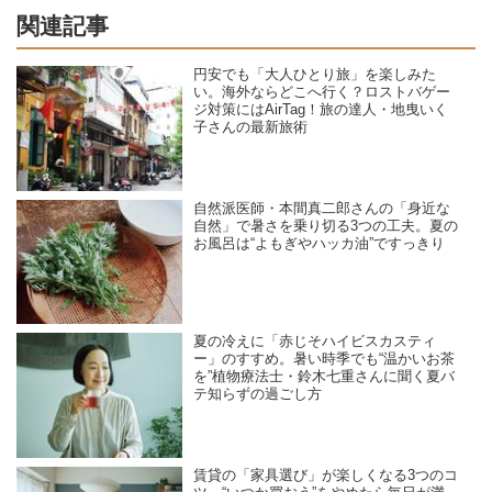
関連記事
円安でも「大人ひとり旅」を楽しみた
い。海外ならどこへ行く？ロストバゲー
ジ対策にはAirTag！旅の達人・地曳いく
子さんの最新旅術
自然派医師・本間真二郎さんの「身近な
自然」で暑さを乗り切る3つの工夫。夏の
お風呂は“よもぎやハッカ油”ですっきり
夏の冷えに「赤じそハイビスカスティ
ー」のすすめ。暑い時季でも“温かいお茶
を”植物療法士・鈴木七重さんに聞く夏バ
テ知らずの過ごし方
賃貸の「家具選び」が楽しくなる3つのコ