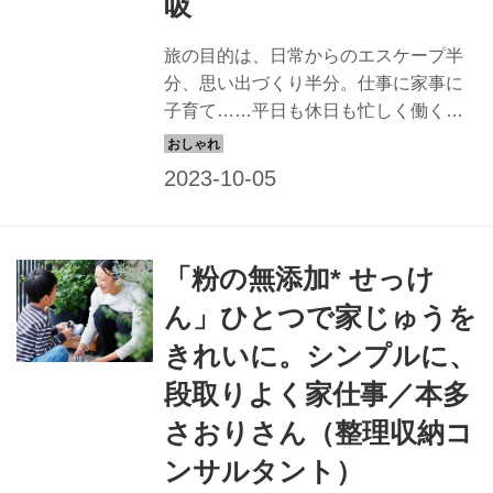
吸
旅の目的は、日常からのエスケープ半
分、思い出づくり半分。仕事に家事に
子育て……平日も休日も忙しく働く整
理収納コンサルタント・本多さおりさ
んが提案するのは、親子ともどもリフ
レッシュできる無理をしない「子連れ
旅」。今回は、子連れ旅のパッキング
のコツと、旅ファッションについての
「粉の無添加* せっけ
お話です。 （『旅は暮らしの深呼吸』
より）
ん」ひとつで家じゅうを
きれいに。シンプルに、
段取りよく家仕事／本多
さおりさん（整理収納コ
ンサルタント）