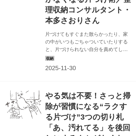
理収納コンサルタント・
本多さおりさん
片づけてもすぐまた散らかったり、家
の中がいつもごちゃついていたりする
と、片づけられない自分を責めてしま
うもの。でも、整理収納コンサルタン
トの本多さおりさんによると「片づか
ないのは人のせいではなく仕組みに難
がある」のだそう。ラクに片づく仕組
みづくりを提案する本多さんに、タオ
やる気は不要！さっと掃
ルや紙袋などの勝手にたまりがちなも
のの持ち方を聞きました。
除が習慣になる“ラクす
る片づけ”3つの切り札
「あ、汚れてる」を後回