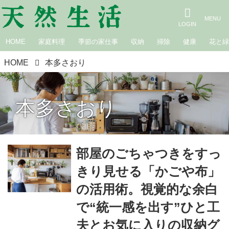
HOME
家庭料理
季節の家仕事
収納
掃除
健康
花と
HOME
本多さおり
本多さおり
部屋のごちゃつきをすっ
きり見せる「かごや布」
の活用術。視覚的な余白
で“統一感を出す”ひと工
夫とお気に入りの収納グ