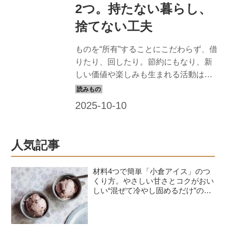
2つ。持たない暮らし、
捨てない工夫
ものを“所有”することにこだわらず、借
りたり、回したり。節約にもなり、新
しい価値や楽しみも生まれる活動は、
自分にも社会にもよい影響を与えま
す。そんな取り組みについて、整理収
納コンサルタントの本多さおりさん
に、実践していることを聞きました。
（『天然生活』2024年11月号掲載）
人気記事
材料4つで簡単「小倉アイス」のつ
くり方。やさしい甘さとコクがおい
しい“混ぜて冷やし固めるだけ”のひ
んやりおやつ／お菓子研究家・本間
節子さん