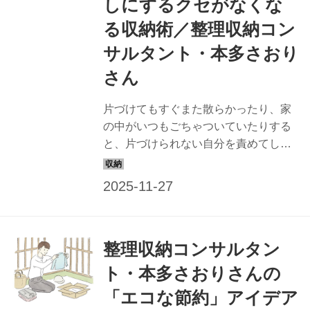
しにするクセがなくな
る収納術／整理収納コン
サルタント・本多さおり
さん
片づけてもすぐまた散らかったり、家
の中がいつもごちゃついていたりする
と、片づけられない自分を責めてしま
うもの。でも、整理収納コンサルタン
トの本多さおりさんによると「片づか
ないのは人のせいではなく仕組みに難
がある」のだそう。ラクに片づく仕組
みづくりを提案する本多さんに、汚れ
整理収納コンサルタン
を見逃してしまう原因と解決策を聞き
ました。
ト・本多さおりさんの
「エコな節約」アイデア