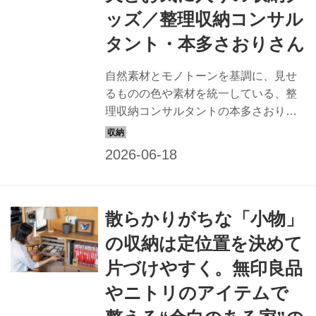
ッズ／整理収納コンサル
タント・本多さおりさん
自然素材とモノトーンを基調に、見せ
るものの色や素材を統一している、整
理収納コンサルタントの本多さおりさ
ん。かごや白い布を使いながら、視覚
的な余白を楽しむ収納術を実践してい
ます。（『天然生活』2025年7月号掲
載）
散らかりがちな「小物」
の収納は定位置を決めて
片づけやすく。無印良品
やニトリのアイテムで