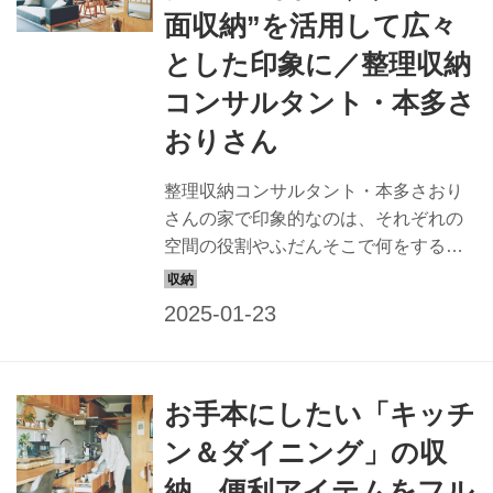
面収納”を活用して広々
とした印象に／整理収納
コンサルタント・本多さ
おりさん
整理収納コンサルタント・本多さおり
さんの家で印象的なのは、それぞれの
空間の役割やふだんそこで何をするか
をよく考えたうえでの空間づくり。
「作業のしやすさ」や「出し入れのし
やすさ」が徹底されている空間の中か
ら、今回は「リビング」の工夫とポイ
ントを紹介します。 （『天然生活』
お手本にしたい「キッチ
2022年8月号掲載）
ン＆ダイニング」の収
納。便利アイテムをフル