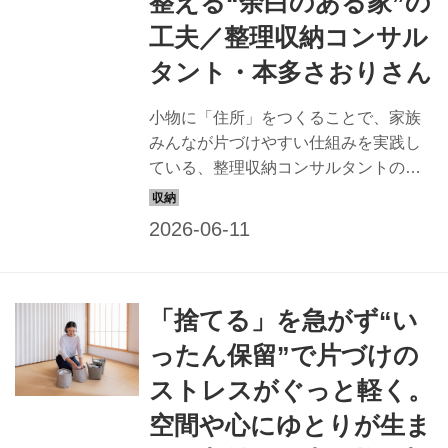
整える“余白のある家”の
工夫／整理収納コンサル
タント・本多さおりさん
小物に「住所」をつくることで、家族
みんなが片づけやすい仕組みを実践し
ている、整理収納コンサルタントの本
多さおりさん。浅い引き出し収納やボ
ックス収納など、すっきり暮らす工夫
を伺いました。（『天然生活』2025年
7月号掲載）
「捨てる」を急がず“い
ったん保留”で片づけの
ストレスがぐっと軽く。
空間や心にゆとりが生ま