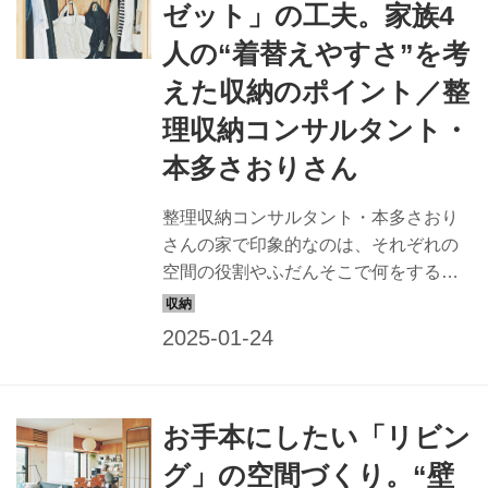
ゼット」の工夫。家族4
人の“着替えやすさ”を考
えた収納のポイント／整
理収納コンサルタント・
本多さおりさん
整理収納コンサルタント・本多さおり
さんの家で印象的なのは、それぞれの
空間の役割やふだんそこで何をするか
をよく考えたうえでの空間づくり。
「作業のしやすさ」や「出し入れのし
やすさ」が徹底されている空間の中か
ら、今回は「クローゼット」の工夫と
ポイントを紹介します。 （『天然生
お手本にしたい「リビン
活』2022年8月号掲載）
グ」の空間づくり。“壁