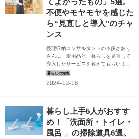
てよかったもの」5選。
不便やモヤモヤを感じた
ら“見直しと導入”のチャ
ンス
整理収納コンサルタントの本多さおり
さんに、愛用品と、暮らしを見直して
導入したサービスを教えてもらいまし
た。新年に合わせて、家電や生活雑
貨、家事サービスなど、日々をスムー
ズにまわして助けてくれるものを上手
に取り入れてみませんか。 （『天然生
活』2024年2月号掲載）
暮らし上手5人がおすす
め！「洗面所・トイレ・
風呂 」の掃除道具6選。