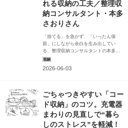
れる収納の工夫／整理収
納コンサルタント・本多
さおりさん
「捨てる」を急がず、「いったん保
留」にしながら余白を生み出してい
る、整理収納コンサルタントの本多さ
おりさん。メルカリボックスや“なんで
も収納”など、心にゆとりをつくる片づ
けの工夫を教わりました。（『天然生
活』2025年7月号掲載）
ごちゃつきやすい「コー
ド収納」のコツ。充電器
まわりの見直しで“暮ら
しのストレス”を軽減！