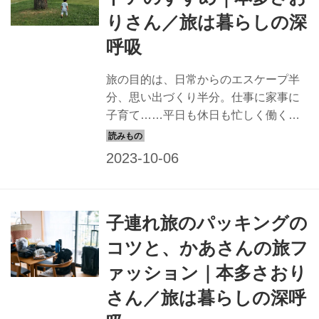
りさん／旅は暮らしの深
呼吸
旅の目的は、日常からのエスケープ半
分、思い出づくり半分。仕事に家事に
子育て……平日も休日も忙しく働く整
理収納コンサルタント・本多さおりさ
んが提案するのは、親子ともどもリフ
レッシュできる無理をしない「子連れ
旅」。今回は、無理をしない家族キャ
ンプについてのお話です。 （『旅は暮
子連れ旅のパッキングの
らしの深呼吸』より）
コツと、かあさんの旅フ
ァッション｜本多さおり
さん／旅は暮らしの深呼