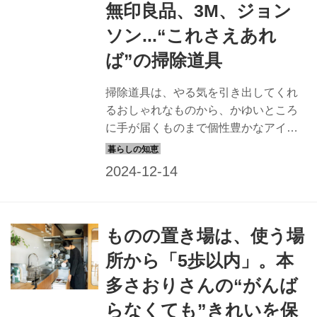
無印良品、3M、ジョン
ソン...“これさえあれ
ば”の掃除道具
掃除道具は、やる気を引き出してくれ
るおしゃれなものから、かゆいところ
に手が届くものまで個性豊かなアイテ
ムが勢ぞろい。暮らし上手のみなさん
に、洗面所・トイレ・風呂の掃除に役
立つ「これさえあれば」の掃除道具を
伺いました。（『天然生活』2023年5
月号掲載）
ものの置き場は、使う場
所から「5歩以内」。本
多さおりさんの“がんば
らなくても”きれいを保