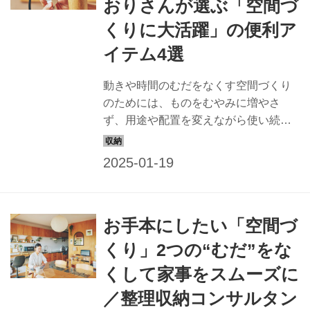
おりさんが選ぶ「空間づ
くりに大活躍」の便利ア
イテム4選
動きや時間のむだをなくす空間づくり
のためには、ものをむやみに増やさ
ず、用途や配置を変えながら使い続け
ているという整理収納コンサルタント
の本多さおりさん。そんな本多さんが
愛用している空間づくりの頼れるアイ
テム4選と活用アイデアを紹介します。
（『天然生活』2022年8月号掲載）
お手本にしたい「空間づ
くり」2つの“むだ”をな
くして家事をスムーズに
／整理収納コンサルタン