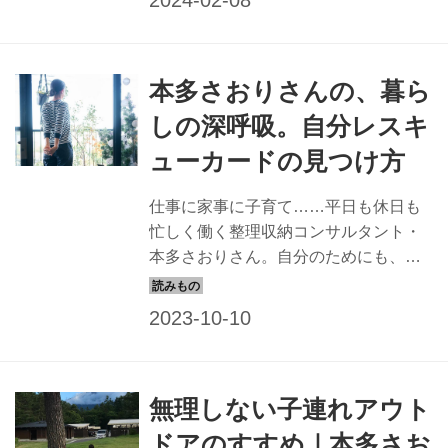
然生活』2022年3月号）
本多さおりさんの、暮ら
しの深呼吸。自分レスキ
ューカードの見つけ方
仕事に家事に子育て……平日も休日も
忙しく働く整理収納コンサルタント・
本多さおりさん。自分のためにも、家
族のためにも、ときには「堂々と休
む」ことを大事にします。自分の時間
のつくり方と、疲れた自分を助けるレ
スキューカードの見つけ方について、
教えていただきました。 （『旅は暮ら
無理しない子連れアウト
しの深呼吸』より）
ドアのすすめ｜本多さお