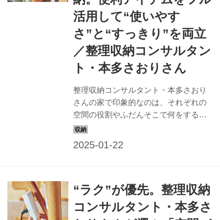
活用して“使いやす
さ”と“すっきり”を両立
／整理収納コンサルタン
ト・本多さおりさん
整理収納コンサルタント・本多さおり
さんの家で印象的なのは、それぞれの
空間の役割やふだんそこで何をするか
をよく考えたうえでの空間づくり。
「作業のしやすさ」や「出し入れのし
やすさ」が徹底されている空間の中か
ら、今回は「キッチン＆ダイニング」
の工夫とポイントを紹介します。
“ラク”が優先。整理収納
（『天然生活』2022年8月号掲載）
コンサルタント・本多さ