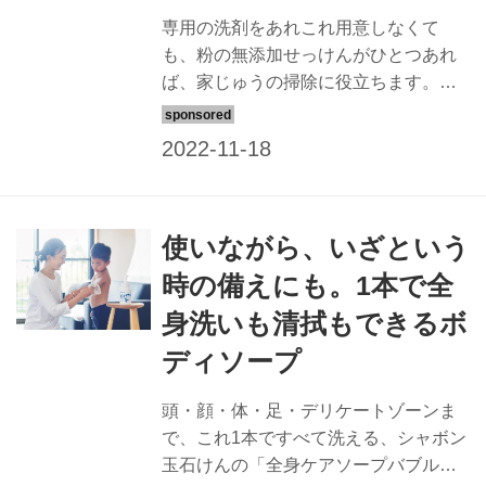
専用の洗剤をあれこれ用意しなくて
も、粉の無添加せっけんがひとつあれ
ば、家じゅうの掃除に役立ちます。シ
ンプルな収納術やラク優先な暮らしぶ
りが人気の整理収納コンサルタント・
本多さおりさんが試しました。（『天
然生活』2023年1月号掲載）
使いながら、いざという
時の備えにも。1本で全
身洗いも清拭もできるボ
ディソープ
頭・顔・体・足・デリケートゾーンま
で、これ1本ですべて洗える、シャボン
玉石けんの「全身ケアソープバブルガ