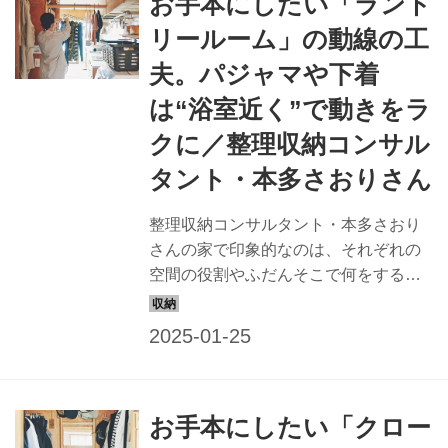
お手本にしたい「ランド
リールーム」の動線の工
夫。パジャマや下着
は“浴室近く”で動きをラ
クに／整理収納コンサル
タント・本多さおりさん
整理収納コンサルタント・本多さおり
さんの家で印象的なのは、それぞれの
空間の役割やふだんそこで何をするか
をよく考えたうえでの空間づくり。
「作業のしやすさ」や「出し入れのし
やすさ」が徹底されている空間の中か
ら、今回は「ランドリールーム」の工
夫とポイントを紹介します。 （『天然
お手本にしたい「クロー
生活』2022年8月号掲載）