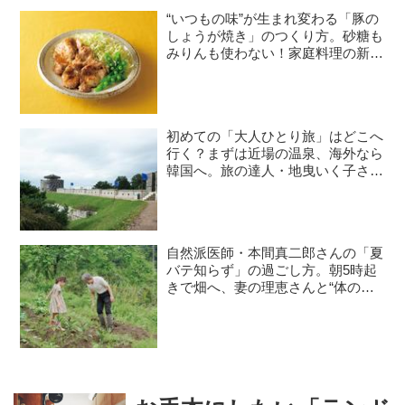
“いつもの味”が生まれ変わる「豚の
しょうが焼き」のつくり方。砂糖も
みりんも使わない！家庭料理の新定
番レシピ／料理研究家・瀬尾幸子さ
ん｜8月のおすすめ記事
初めての「大人ひとり旅」はどこへ
行く？まずは近場の温泉、海外なら
韓国へ。旅の達人・地曳いく子さん
に聞く、失敗しないコツと必需品
自然派医師・本間真二郎さんの「夏
バテ知らず」の過ごし方。朝5時起
きで畑へ、妻の理恵さんと“体の
声”を聞きながら自然豊かに暮らす