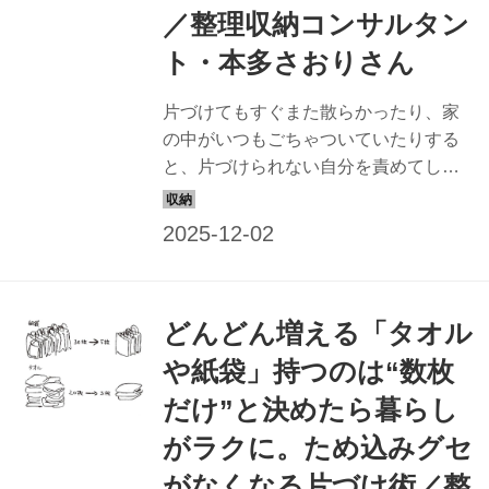
／整理収納コンサルタン
ト・本多さおりさん
片づけてもすぐまた散らかったり、家
の中がいつもごちゃついていたりする
と、片づけられない自分を責めてしま
うもの。でも、整理収納コンサルタン
トの本多さおりさんによると「片づか
ないのは人のせいではなく仕組みに難
がある」のだそう。ラクに片づく仕組
みづくりを提案する本多さんに、スト
どんどん増える「タオル
レスのないコードの設置場所を聞きま
した。
や紙袋」持つのは“数枚
だけ”と決めたら暮らし
がラクに。ため込みグセ
がなくなる片づけ術／整