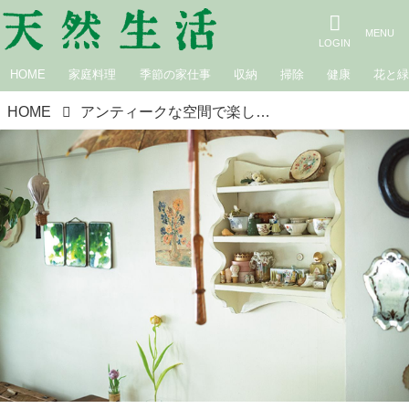
HOME
家庭料理
季節の家仕事
収納
掃除
健康
花と
HOME
アンティークな空間で楽しむ「自慢の収納家具」を拝見。壁や天井を使った“空中収納”に好きなものを存分に飾って／菓子研究家・星谷菜々さん