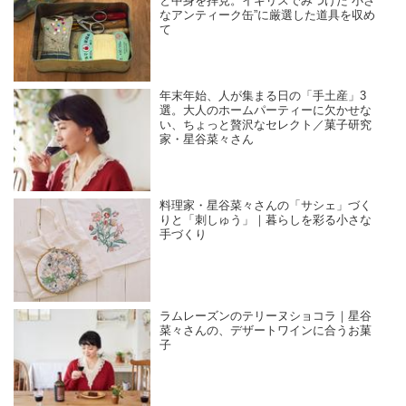
と中身を拝見。イギリスでみつけた“小さ
なアンティーク缶”に厳選した道具を収め
て
年末年始、人が集まる日の「手土産」3
選。大人のホームパーティーに欠かせな
い、ちょっと贅沢なセレクト／菓子研究
家・星谷菜々さん
料理家・星谷菜々さんの「サシェ」づく
りと「刺しゅう」｜暮らしを彩る小さな
手づくり
ラムレーズンのテリーヌショコラ｜星谷
菜々さんの、デザートワインに合うお菓
子