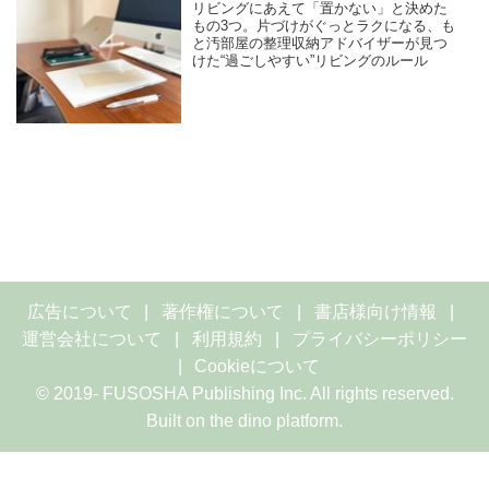
リビングにあえて「置かない」と決めた
もの3つ。片づけがぐっとラクになる、も
と汚部屋の整理収納アドバイザーが見つ
けた“過ごしやすい”リビングのルール
広告について
著作権について
書店様向け情報
運営会社について
利用規約
プライバシーポリシー
Cookieについて
© 2019- FUSOSHA Publishing Inc. All rights reserved.
Built on
the dino platform
.