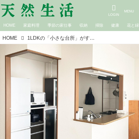
HOME
家庭料理
季節の家仕事
収納
掃除
健康
花と
HOME
1LDKの「小さな台所」がすっきり片づく“無印良品”アイテム3選。限られたスペースを使いやすく！もと汚部屋の整理収納アドバイザーおすすめの愛用品