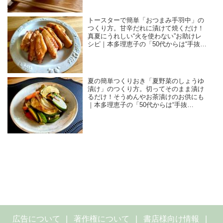
トースターで簡単「おつまみ手羽中」の
つくり方。甘辛だれに漬けて焼くだけ！
真夏にうれしい“火を使わない”お助けレ
シピ｜本多理恵子の「50代からは“手抜
き”と“息抜き”」
夏の簡単つくりおき「夏野菜のしょうゆ
漬け」のつくり方。切ってそのまま漬け
るだけ！そうめんやお茶漬けのお供にも
｜本多理恵子の「50代からは“手抜
き”と“息抜き”」
広告について
著作権について
書店様向け情報