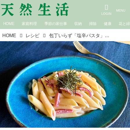
HOME
家庭料理
季節の家仕事
収納
掃除
健康
花と
HOME
レシピ
包丁いらず「塩辛パスタ」のつくり方。材料2つで絶品！おもてなしにも喜ばれる、わが家の“ほめられレシピ”｜本多理恵子の「50代からは“手抜き”と“息抜き”」