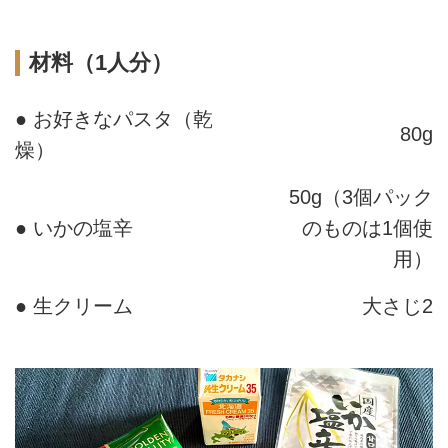
材料（1人分）
● お好きなパスタ（乾
80g
燥）
50g（3個パック
● いかの塩辛
のものは1個使
用）
● 生クリーム
大さじ2