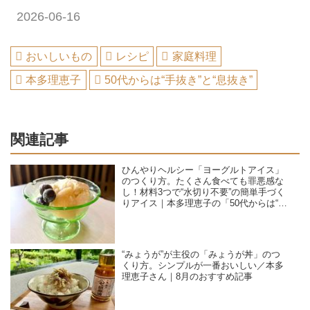
2026-06-16
おいしいもの
レシピ
家庭料理
本多理恵子
50代からは“手抜き”と“息抜き”
関連記事
ひんやりヘルシー「ヨーグルトアイス」
のつくり方。たくさん食べても罪悪感な
し！材料3つで“水切り不要”の簡単手づく
りアイス｜本多理恵子の「50代からは“手
抜き”と“息抜き”」
“みょうが”が主役の「みょうが丼」のつ
くり方。シンプルが一番おいしい／本多
理恵子さん｜8月のおすすめ記事