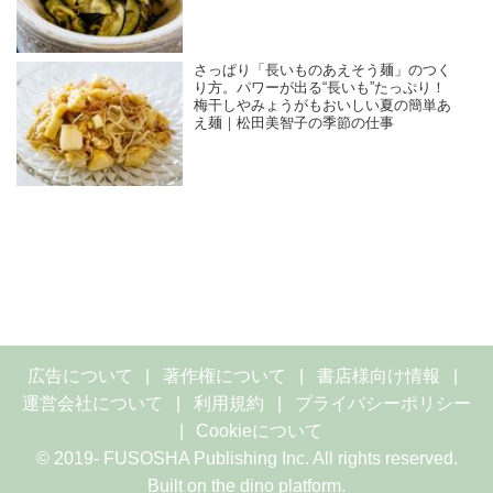
さっぱり「長いものあえそう麺」のつく
り方。パワーが出る“長いも”たっぷり！
梅干しやみょうがもおいしい夏の簡単あ
え麺｜松田美智子の季節の仕事
広告について
著作権について
書店様向け情報
運営会社について
利用規約
プライバシーポリシー
Cookieについて
© 2019- FUSOSHA Publishing Inc. All rights reserved.
Built on
the dino platform
.