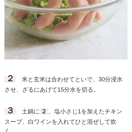
２
米と玄米は合わせてといで、30分浸水
させ、ざるにあげて15分水を切る。
３
土鍋に
２
、塩小さじ1を加えたチキン
スープ、白ワインを入れてひと混ぜして炊
く。