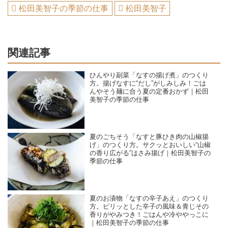
松田美智子の季節の仕事
松田美智子
関連記事
ひんやり副菜「なすの揚げ煮」のつくり
方。揚げなすに“だし”がしみしみ！ごは
んやそう麺に合う夏の定番おかず｜松田
美智子の季節の仕事
夏のごちそう「なすと豚ひき肉の山椒揚
げ」のつくり方。サクッとおいしい“山椒
の香り広がる”はさみ揚げ｜松田美智子の
季節の仕事
夏のお漬物「なすの辛子あえ」のつくり
方。ピリッとした辛子の風味＆青じその
香りがやみつき！ごはんや冷ややっこに
｜松田美智子の季節の仕事