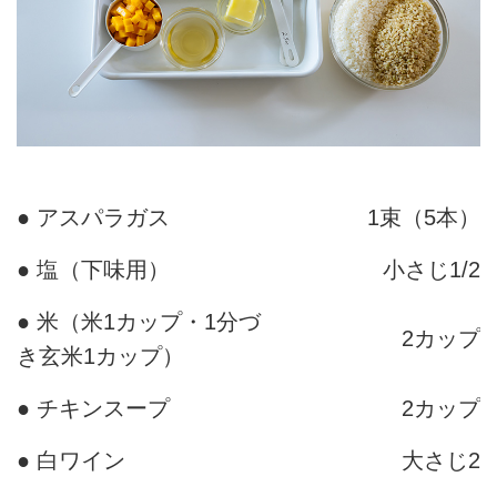
● アスパラガス
1束（5本）
● 塩（下味用）
小さじ1/2
● 米（米1カップ・1分づ
2カップ
き玄米1カップ）
● チキンスープ
2カップ
● 白ワイン
大さじ2