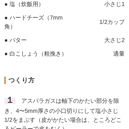
● 塩（炊飯用）
小さじ1
● ハードチーズ（7mm
1/2カップ
角）
● バター
大さじ2
● 白こしょう（粗挽き）
適量
つくり方
１
アスパラガスは軸下のかたい部分を除
き、4〜5mm厚さの小口切りにして塩小さじ
1/2をまぶす（皮がかたい場合は、ところどこ
ろピーラーで皮をむく）。