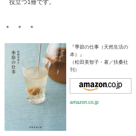
役立つ1冊です。
＊ ＊ ＊
『季節の仕事（天然生活の
本）』
（松田美智子・著／扶桑社
刊）
amazon.co.jp