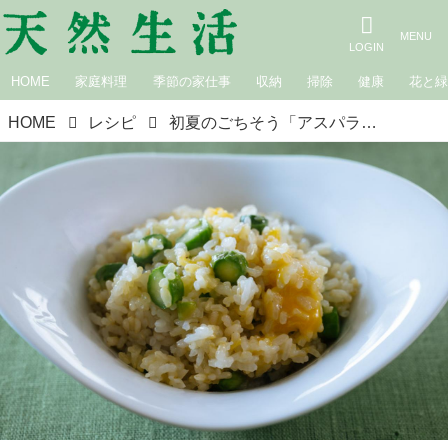
HOME
家庭料理
季節の家仕事
収納
掃除
健康
花と
HOME
レシピ
初夏のごちそう「アスパラガスとダイスチーズのごはん」のつくり方。みずみずしい香りとチーズのコクが好相性！食卓が華やぐ炊き込みごはん｜松田美智子の季節の仕事