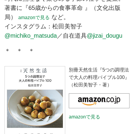
著書に『65歳からの食事革命 』（文化出版
局）
など。
amazonで見る
インスタグラム：松田美智子
@michiko_matsuda
／自在道具
@jizai_dougu
＊ ＊ ＊
別冊天然生活『5つの調理法
で大人の料理バイブル100』
（松田美智子・著）
amazonで見る