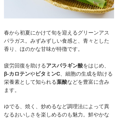
春から初夏にかけて旬を迎えるグリーンアス
パラガス。みずみずしい食感と、青々とした
香り、ほのかな甘味が特徴です。
疲労回復を助ける
アスパラギン酸
をはじめ、
β-カロテン
や
ビタミンC
、細胞の生成を助ける
栄養素として知られる
葉酸
などを豊富に含み
ます。
ゆでる、焼く、炒めるなど調理法によって異
なるおいしさを楽しめるのも魅力。鮮やかな