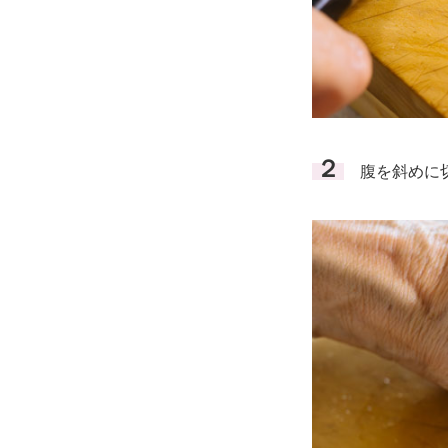
２
腹を斜めに切