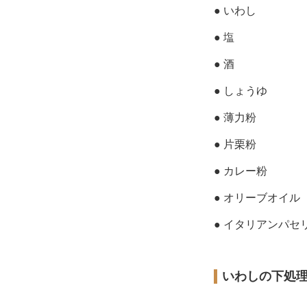
● いわし
● 塩
● 酒
● しょうゆ
● 薄力粉
● 片栗粉
● カレー粉
● オリーブオイル
● イタリアンパセ
いわしの下処