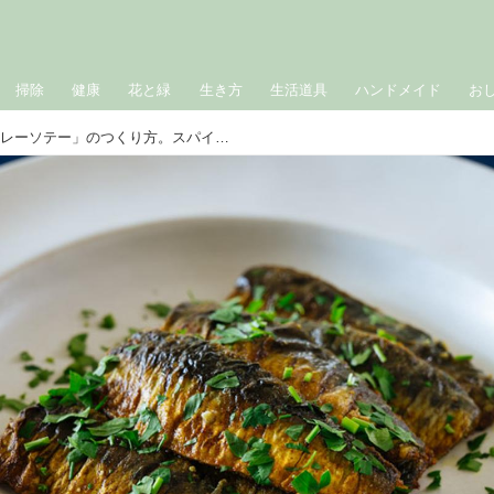
掃除
健康
花と緑
生き方
生活道具
ハンドメイド
お
夏に食べたい「いわしのカレーソテー」のつくり方。スパイシーな風味が食欲そそる！旬の“いわし”でごはんがすすむ一皿｜松田美智子の季節の仕事