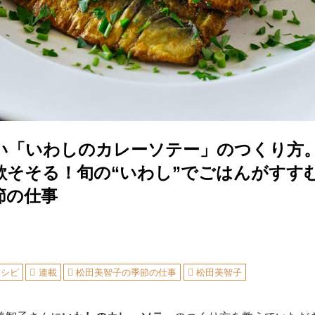
い「いわしのカレーソテー」のつくり方
欲そそる！旬の“いわし”でごはんがすす
節の仕事
レシピ
連載
松田美智子の季節の仕事
松田美智子