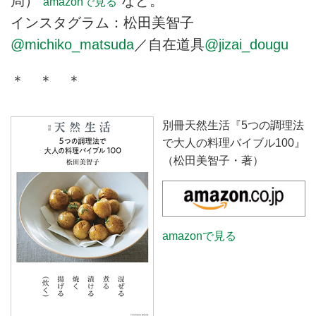
局）
など。
amazonで見る
インスタグラム：松田美智子
@michiko_matsuda
／自在道具
@jizai_dougu
＊ ＊ ＊
別冊天然生活『5つの調理法
で大人の料理バイブル100』
（松田美智子・著）
amazonで見る