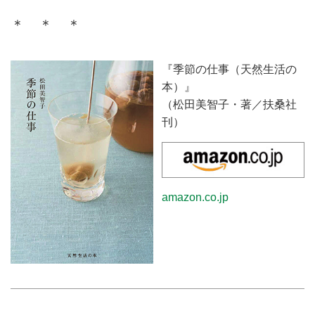
＊ ＊ ＊
『季節の仕事（天然生活の
本）』
（松田美智子・著／扶桑社
刊）
amazon.co.jp