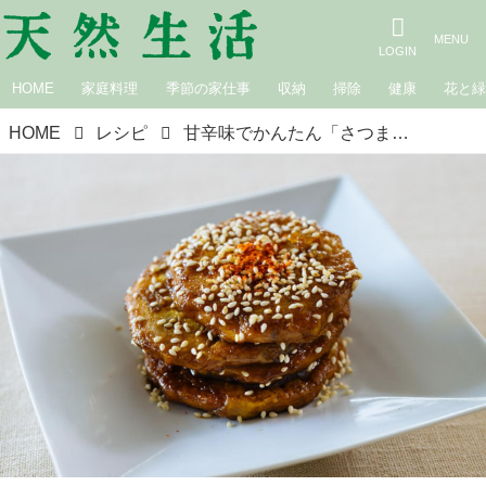
HOME
家庭料理
季節の家仕事
収納
掃除
健康
花と
HOME
レシピ
甘辛味でかんたん「さつま揚げの照り焼き風」のつくり方。こんがり焼いてたれとからめる、忙しい日の“あと一品”に頼れるおかず｜松田美智子の季節の仕事