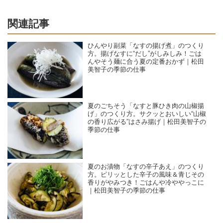
関連記事
ひんやり副菜「なすの揚げ煮」のつくり
方。揚げなすに“だし”がしみしみ！ごは
んやそう麺に合う夏の定番おかず｜松田
美智子の季節の仕事
夏のごちそう「なすと豚ひき肉の山椒揚
げ」のつくり方。サクッとおいしい“山椒
の香り広がる”はさみ揚げ｜松田美智子の
季節の仕事
夏のお漬物「なすの辛子あえ」のつくり
方。ピリッとした辛子の風味＆青じその
香りがやみつき！ごはんや冷ややっこに
｜松田美智子の季節の仕事