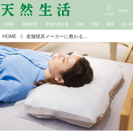
HOME
家庭料理
季節の家仕事
収納
掃除
健康
花と
HOME
老舗寝具メーカーに教わる「枕」の正しい選び方。肩や首のこりなど、体の悩みや寝方に合わせた“おすすめ枕”5選｜天然生活のいいものレポート