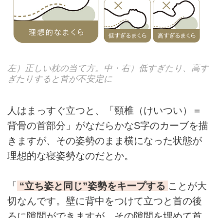
左）正しい枕の当て方。中・右）低すぎたり、高す
ぎたりすると首が不安定に
人はまっすぐ立つと、「頸椎（けいつい）＝
背骨の首部分」がなだらかなS字のカーブを描
きますが、その姿勢のまま横になった状態が
理想的な寝姿勢なのだとか。
「
“立ち姿と同じ”姿勢をキープする
ことが大
切なんです。壁に背中をつけて立つと首の後
ろに隙間ができますが、その隙間を埋めて首