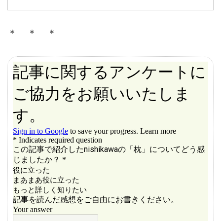
＊ ＊ ＊