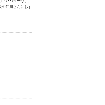
ぶ
「ババグーリ」。
長の江川さんにおす