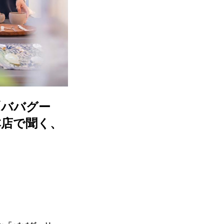
「ババグー
本店で聞く、