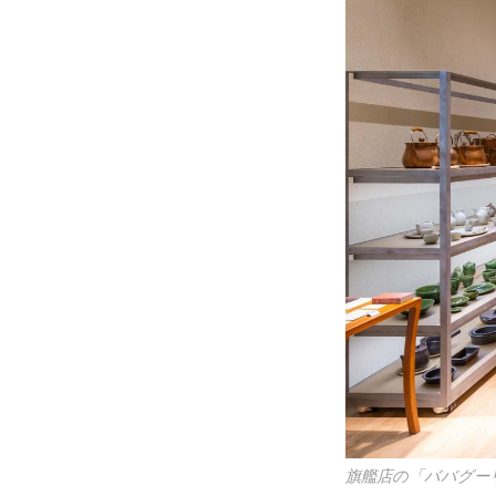
旗艦店の「ババグー