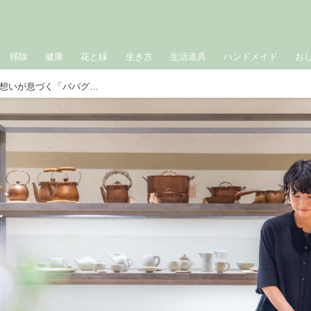
掃除
健康
花と緑
生き方
生活道具
ハンドメイド
お
東京・清澄白河、ヨーガン・レールの想いが息づく「ババグーリ」を訪ねて。天然素材と手仕事の魅力が詰まった本店で聞く、おすすめアイテム4選＆店長の“偏愛品”