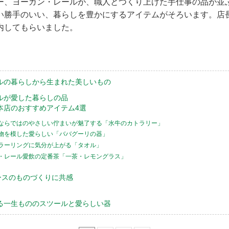
ー、ヨーガン・レールが、職人とつくり上げた手仕事の品が並
い勝手のいい、暮らしを豊かにするアイテムがそろいます。店
内してもらいました。
ルの暮らしから生まれた美しいもの
ルが愛した暮らしの品
本店のおすすめアイテム4選
天然素材ならではのやさしい佇まいが魅了する「水牛のカトラリー」
菜や果物を模した愛らしい「ババグーリの器」
細なカラーリングに気分が上がる「タオル」
ーガン・レール愛飲の定番茶「一茶・レモングラス」
ースのものづくりに共感
る一生もののスツールと愛らしい器