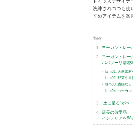
ドイツ人デザイナ
洗練されつつも使
すめアイテムを案
ヨーガン・レー
ヨーガン・レー
ババグーリ清澄
Item01. 
Item02. 野
Item03. 繊
Item04. ヨ
“土に還る”がベ
店長の偏愛品
インテリアを彩