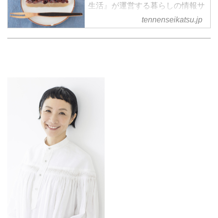
生活』が運営する暮らしの情報サ
イト。食やファッション、暮らし
tennenseikatsu.jp
の知恵はもちろん、Webオリジナ
ルの情報を毎日配信