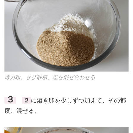
薄力粉、きび砂糖、塩を混ぜ合わせる
３
２
に溶き卵を少しずつ加えて、その都
度、混ぜる。