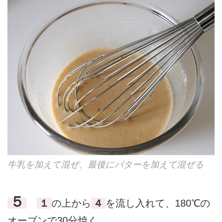
牛乳を加えて混ぜ、最後にバターを加えて混ぜる
５
１
の上から
４
を流し入れて、180℃の
オーブンで30分焼く。