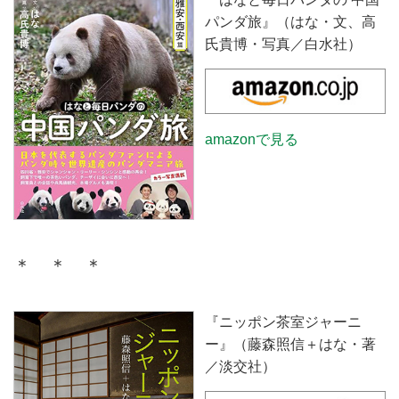
パンダ旅』（はな・文、高
氏貴博・写真／白水社）
amazonで見る
＊ ＊ ＊
『ニッポン茶室ジャーニ
ー』（藤森照信＋はな・著
／淡交社）