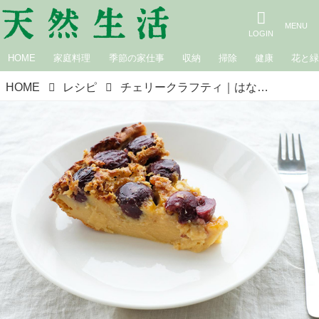
HOME
家庭料理
季節の家仕事
収納
掃除
健康
花と
HOME
レシピ
チェリークラフティ｜はなのお菓子