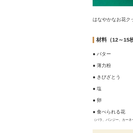
はなやかなお花ク
材料（12～15
● バター
● 薄力粉
● きびざとう
● 塩
● 卵
● 食べられる花
（バラ、パンジー、カーネ