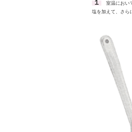
１
室温において
塩を加えて、さら