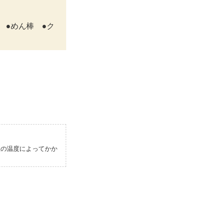
 ●めん棒 ●ク
屋の温度によってかか