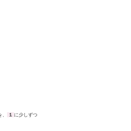
を、
１
に少しずつ