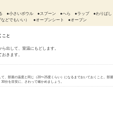
ざる ●小さいボウル ●スプーン ●へら ●ラップ ●わりばし
プなどでもいい） ●オーブンシート ●オーブン
くこと
から出して、室温にもどします。
ておきます。
して、部屋の温度と同じ（20〜25度くらい）になるまでおいておくこと。部
、30分を目安に、さわって確かめましょう。