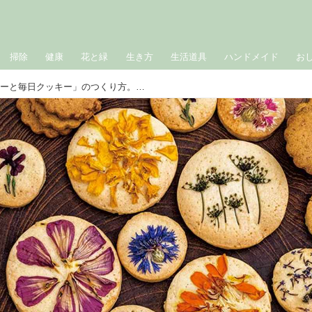
掃除
健康
花と緑
生き方
生活道具
ハンドメイド
お
簡単かわいい「お花クッキーと毎日クッキー」のつくり方。食べられるお花で“お店のような”仕上がりに！子どもも楽しいとびきりおいしいおやつ／野村友里さん