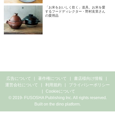
「お米をおいしく炊く」道具。お米を愛
するフードディレクター・野村友里さん
の愛用品
広告について
著作権について
書店様向け情報
運営会社について
利用規約
プライバシーポリシー
Cookieについて
© 2019- FUSOSHA Publishing Inc. All rights reserved.
Built on
the dino platform
.