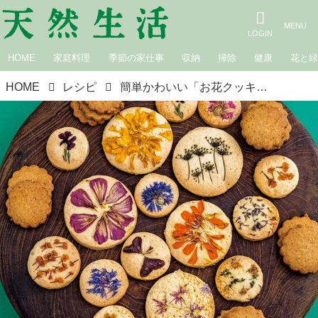
HOME
家庭料理
季節の家仕事
収納
掃除
健康
花と
HOME
レシピ
簡単かわいい「お花クッキーと毎日クッキー」のつくり方。食べられるお花で“お店のような”仕上がりに！子どもも楽しいとびきりおいしいおやつ／野村友里さん