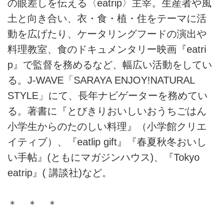
の眼差しを伝える〈eatrip〉主宰。生産者や風
土と向き合い、衣・食・植・住をテーマに活
動を広げたり、ケータリングフードの演出や
料理教室、食のドキュメンタリー映画『eatri
p』で監督を務めるなど、幅広い活動をしてい
る。J-WAVE「SARAYA ENJOY!NATURAL
STYLE」にて、長年ナビゲーターを務めてい
る。著書に『とびきりおいしいおうちごはん
小学生からのたのしい料理』（小学館クリエ
イティブ）、『eatlip gift』『春夏秋冬おいし
い手帖』(ともにマガジンハウス)、『Tokyo
eatrip』( 講談社)など。
＊ ＊ ＊