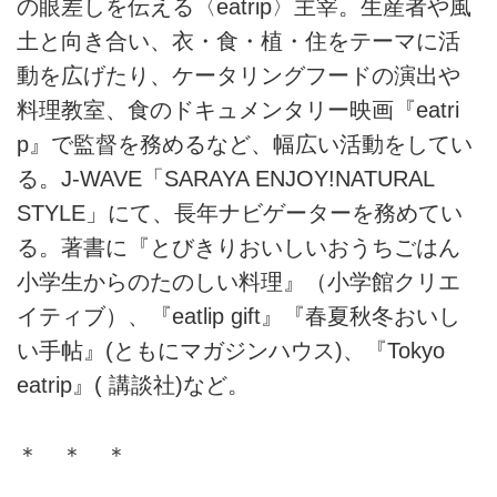
の眼差しを伝える〈eatrip〉主宰。生産者や風
土と向き合い、衣・食・植・住をテーマに活
動を広げたり、ケータリングフードの演出や
料理教室、食のドキュメンタリー映画『eatri
p』で監督を務めるなど、幅広い活動をしてい
る。J-WAVE「SARAYA ENJOY!NATURAL
STYLE」にて、長年ナビゲーターを務めてい
る。著書に『とびきりおいしいおうちごはん
小学生からのたのしい料理』（小学館クリエ
イティブ）、『eatlip gift』『春夏秋冬おいし
い手帖』(ともにマガジンハウス)、『Tokyo
eatrip』( 講談社)など。
＊ ＊ ＊