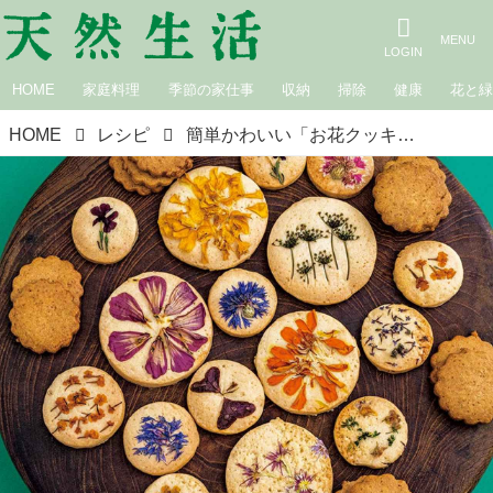
HOME
家庭料理
季節の家仕事
収納
掃除
健康
花と
HOME
レシピ
簡単かわいい「お花クッキーと毎日クッキー」のつくり方。食べられるお花で“お店のような”仕上がりに！子どもも楽しいとびきりおいしいおやつ／野村友里さん