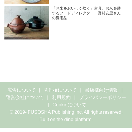
「お米をおいしく炊く」道具。お米を愛
するフードディレクター・野村友里さん
の愛用品
広告について
著作権について
書店様向け情報
運営会社について
利用規約
プライバシーポリシー
Cookieについて
© 2019- FUSOSHA Publishing Inc. All rights reserved.
Built on
the dino platform
.