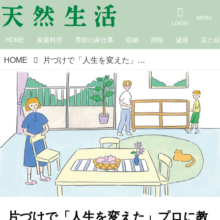
HOME
家庭料理
季節の家仕事
収納
掃除
健康
花と
HOME
片づけで「人生を変えた」プロに教わる、散らからない部屋づくり5つのステップ。45日間で“リバウンドしない”仕組みが身につく！／お片づけ習慣化コンサルタント・西﨑彩智さん
片づけで「人生を変えた」プロに教