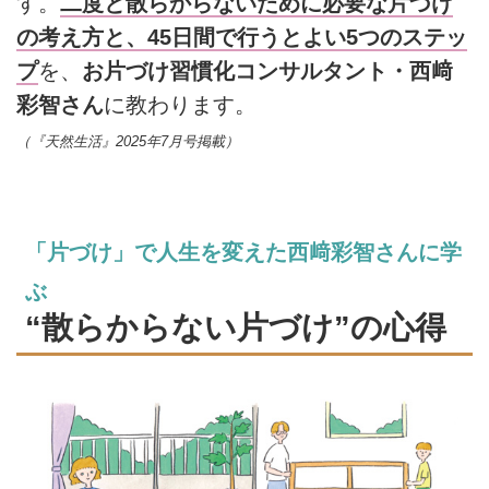
す。
二度と散らからないために必要な片づけ
の考え方と、45日間で行うとよい5つのステッ
プ
を、
お片づけ習慣化コンサルタント・西﨑
彩智さん
に教わります。
（『天然生活』2025年7月号掲載）
「片づけ」で人生を変えた西﨑彩智さんに学
ぶ
“散らからない片づけ”の心得