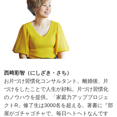
ト・西﨑彩智さんに、理想の暮ら
号掲載）
しをイメージして具体化すること
のすすめを学びます。 （『天然
生活』2025年7月号掲載）
西﨑彩智（にしざき・さち）
お片づけ習慣化コンサルタント。離婚後、片
づけをしたことで人生が好転。片づけ習慣化
のノウハウを提供。「家庭力アッププロジェ
クトR」修了生は3000名を超える。著書に『部
屋がゴチャゴチャで、毎日ヘトヘトなんです