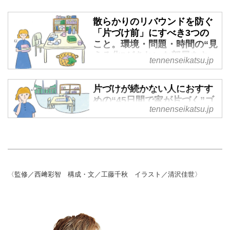
散らかりのリバウンドを防ぐ
「片づけ前」にすべき3つの
こと。環境・問題・時間の“見
える化”がきれいな部屋をキー
tennenseikatsu.jp
プするカギ／お片づけ習慣化
コンサルタント・西﨑彩智さ
片づけが続かない人におすす
ん - 天然生活web
めの“45日間で家が片づく”ゴ
片づけても、すぐに散らかってし
tennenseikatsu.jp
ール設定のコツ。理想の暮ら
まう。そんなときはわが家の実情
しをイメージし「具体化」す
に合わせた片づけのやり方や仕組
ることが成功への近道／お片
みを見直してみることが大切で
づけ習慣化コンサルタント・
す。まずは家の散らかり具合の実
西﨑彩智さん - 天然生活web
情を把握することが大切と話すの
片づけても、すぐに散らかってし
〈監修／西﨑彩智 構成・文／工藤千秋 イラスト／清沢佳世〉
は、お片づけ習慣化コンサルタン
まう。そんなときはわが家の実情
ト・西﨑彩智さん。散らからない
に合わせた片づけのやり方や仕組
片づけのために、はじめにすべき
みを見直してみることが大切で
片づけの準備3つのコツを教わり
す。お片づけ習慣化コンサルタン
ます。 （『天然生活』2025年7月