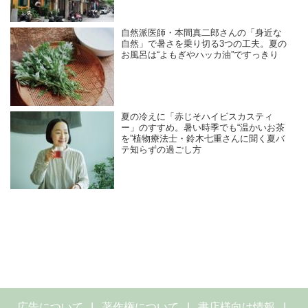
自然派医師・本間真二郎さんの「身近な
自然」で暑さを乗り切る3つの工夫。夏の
お風呂は“よもぎやハッカ油”ですっきり
夏の冷えに「赤じそハイビスカスティ
ー」のすすめ。暑い時季でも“温かいお茶
を”植物療法士・鈴木七重さんに聞く夏バ
テ知らずの過ごし方
広告について
著作権について
書店様向け情報