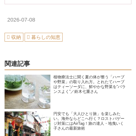
2026-07-08
収納
暮らしの知恵
関連記事
植物療法士に聞く夏の体が整う「ハーブ
や野菜」の取り入れ方。とれたてハーブ
はティーソーダに、鮮やかな野菜を“バラ
ンスよく”／鈴木七重さん
円安でも「大人ひとり旅」を楽しみた
い。海外ならどこへ行く？ロストバゲー
ジ対策にはAirTag！旅の達人・地曳いく
子さんの最新旅術