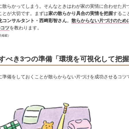
に散らかってしまう。そんなときはわが家の実情に合わせた片
ことが大切です。まずは
家の散らかり具合の実情を把握
するこ
化コンサルタント・西﨑彩智さん
。
散らからない片づけのため
のコツ
を教わります。
号掲載）
すべき3つの準備「環境を可視化して把握
に準備をしておくことが散らからない片づけを成功させるコツ