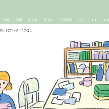
掃除
健康
花と緑
生き方
生活道具
ハンドメイド
お
散らかりのリバウンドを防ぐ「片づけ前」にすべき3つのこと。環境・問題・時間の“見える化”がきれいな部屋をキープするカギ／お片づけ習慣化コンサルタント・西﨑彩智さん