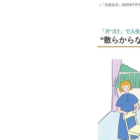
（『天然生活』2025年7月
「片づけ」で人生
“散らから