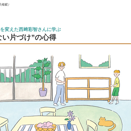
号掲載）
を変えた西﨑彩智さんに学ぶ
ない片づけ”の心得