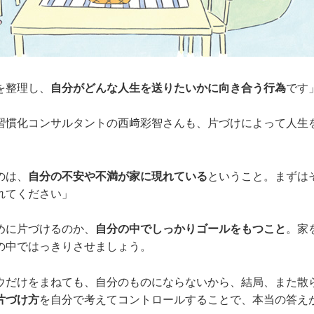
を整理し、
自分がどんな人生を送りたいかに向き合う行為
です
習慣化コンサルタントの西﨑彩智さんも、片づけによって人生
のは、
自分の不安や不満が家に現れている
ということ。まずは
れてください」
めに片づけるのか、
自分の中でしっかりゴールをもつこと
。家
の中ではっきりさせましょう。
ウだけをまねても、自分のものにならないから、結局、また散
片づけ方
を自分で考えてコントロールすることで、本当の答え