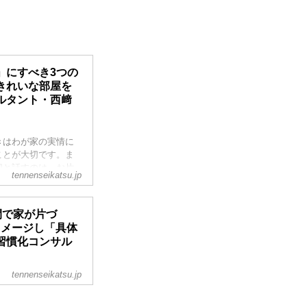
」にすべき3つの
きれいな部屋を
ルタント・西﨑
きはわが家の実情に
ことが大切です。ま
切と話すのは、お片
tennenseikatsu.jp
からない片づけのた
わります。 （『天然
間で家が片づ
イメージし「具体
習慣化コンサル
tennenseikatsu.jp
きはわが家の実情に
ことが大切です。お