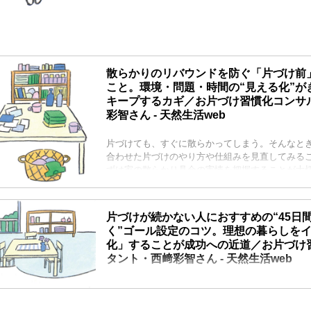
散らかりのリバウンドを防ぐ「片づけ前
こと。環境・問題・時間の“見える化”が
キープするカギ／お片づけ習慣化コンサ
彩智さん - 天然生活web
片づけても、すぐに散らかってしまう。そんなと
合わせた片づけのやり方や仕組みを見直してみる
ずは家の散らかり具合の実情を把握することが大
づけ習慣化コンサルタント・西﨑彩智さん。散ら
めに、はじめにすべき片づけの準備3つのコツを教
生活』2025年7月号掲載）
片づけが続かない人におすすめの“45日
く”ゴール設定のコツ。理想の暮らしを
化」することが成功への近道／お片づけ
タント・西﨑彩智さん - 天然生活web
片づけても、すぐに散らかってしまう。そんなと
合わせた片づけのやり方や仕組みを見直してみる