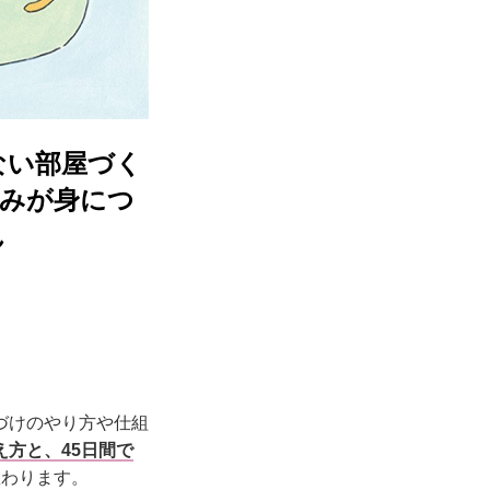
ない部屋づく
組みが身につ
ん
づけのやり方や仕組
方と、45日間で
教わります。