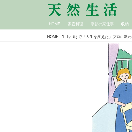
HOME
家庭料理
季節の家仕事
収納
HOME