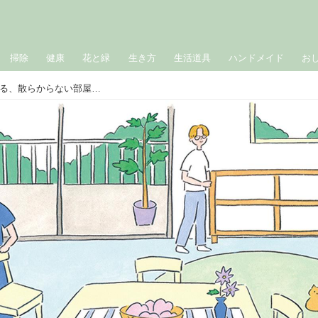
掃除
健康
花と緑
生き方
生活道具
ハンドメイド
お
片づけで「人生を変えた」プロに教わる、散らからない部屋づくり5つのステップ。45日間で“リバウンドしない”仕組みが身につく！／お片づけ習慣化コンサルタント・西﨑彩智さん