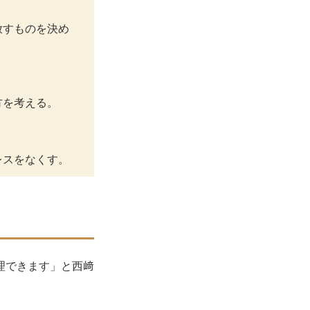
放すものを決め
方を考える。
レスをなくす。
理できます」と西﨑
。