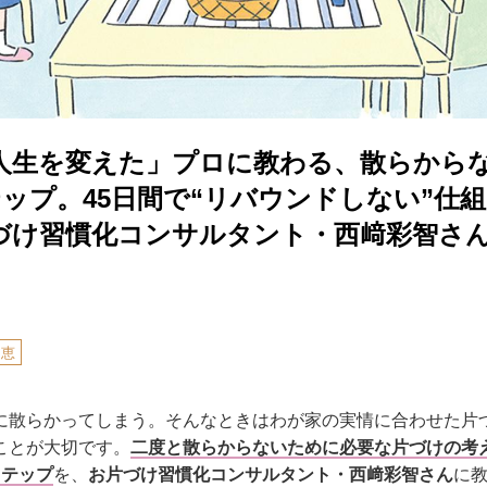
人生を変えた」プロに教わる、散らから
テップ。45日間で“リバウンドしない”仕
づけ習慣化コンサルタント・西﨑彩智さ
知恵
に散らかってしまう。そんなときはわが家の実情に合わせた片
ことが大切です。
二度と散らからないために必要な片づけの考え
ステップ
を、
お片づけ習慣化コンサルタント・西﨑彩智さん
に