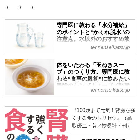
＊ ＊ ＊
専門医に教わる「水分補給」
のポイントと“かくれ脱水”の
注意点。水以外のおすすめ飲
料は？自分に適した水分量を
tennenseikatsu.jp
知るには？／腎臓専門医・髙
取優二さん - 天然生活web
体をいたわる「玉ねぎスー
健康のために水を飲んだほうがい
プ」のつくり方。専門医に教
いと聞く一方で、加齢とともに、
わる“食事の最初”に飲みたい
むくみが気になる、夜中にトイレ
最強のシンプルスープ／腎臓
tennenseikatsu.jp
に起きるから控えている、などと
専門医・髙取優二さん - 天然
いう人もいるのではないでしょう
生活web
か。「水分は老廃物の運び手。腎
血液をきれいに保ち、わたしたち
『100歳まで元気！腎臓を強
臓のろ過機能を正しく働かせるた
の健康寿命を左右するといわれる
くする食のトリセツ』（髙
めに欠かせません」という腎臓専
「腎臓」は、加齢と共に機能が低
取優二・著／扶桑社・刊）
門医・髙取優二さんの書籍『腎臓
下するにも関わらず不調のサイン
を強くする 食のトリセツ』か
が見えにくい“沈黙の臓器”。腎臓