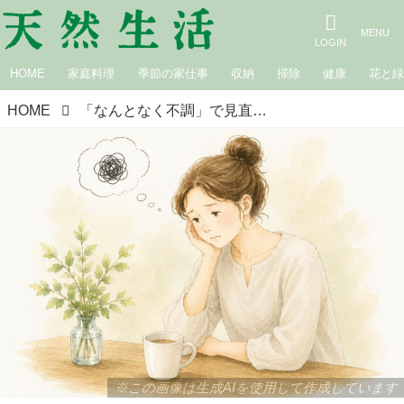
HOME
家庭料理
季節の家仕事
収納
掃除
健康
花と
HOME
「なんとなく不調」で見直したい生活習慣チェック。最近疲れが抜けにくいのは“腎臓の不調”が関係しているかも？／腎臓専門医・髙取優二さん
※この画像は生成AIを使用して作成しています