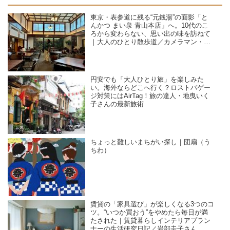
東京・表参道に残る“元銭湯”の面影「と
んかつ まい泉 青山本店」へ。10代のこ
ろから変わらない、思い出の味を訪ねて
｜大人のひとり散歩道／カメラマン・石
黒美穂子さん
円安でも「大人ひとり旅」を楽しみた
い。海外ならどこへ行く？ロストバゲー
ジ対策にはAirTag！旅の達人・地曳いく
子さんの最新旅術
ちょっと難しいまちがい探し｜団扇（う
ちわ）
賃貸の「家具選び」が楽しくなる3つのコ
ツ。“いつか買おう”をやめたら毎日が満
たされた｜賃貸暮らしインテリアプラン
ナーの生活研究日記／岩部圭子さん