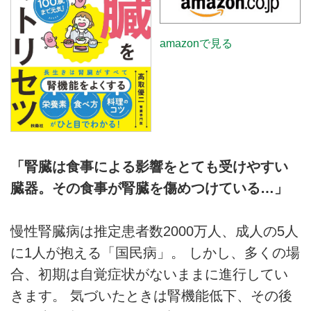
ら、水分補給の考え方を紹介しま
専門医・髙取優二さんの書籍『腎
す。
臓を強くする 食のトリセツ』か
amazonで見る
ら、そんな大切な腎臓を普段の食
事で無理なくいたわるレシピと食
べ方について紹介します。
「腎臓は食事による影響をとても受けやすい
臓器。その食事が腎臓を傷めつけている…」
慢性腎臓病は推定患者数2000万人、成人の5人
に1人が抱える「国民病」。 しかし、多くの場
合、初期は自覚症状がないままに進行してい
きます。 気づいたときは腎機能低下、その後